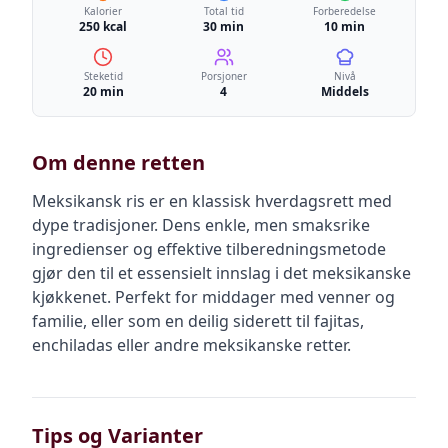
Kalorier
Total tid
Forberedelse
250 kcal
30 min
10 min
Steketid
Porsjoner
Nivå
20 min
4
Middels
Om denne retten
Meksikansk ris er en klassisk hverdagsrett med
dype tradisjoner. Dens enkle, men smaksrike
ingredienser og effektive tilberedningsmetode
gjør den til et essensielt innslag i det meksikanske
kjøkkenet. Perfekt for middager med venner og
familie, eller som en deilig siderett til fajitas,
enchiladas eller andre meksikanske retter.
Tips og Varianter