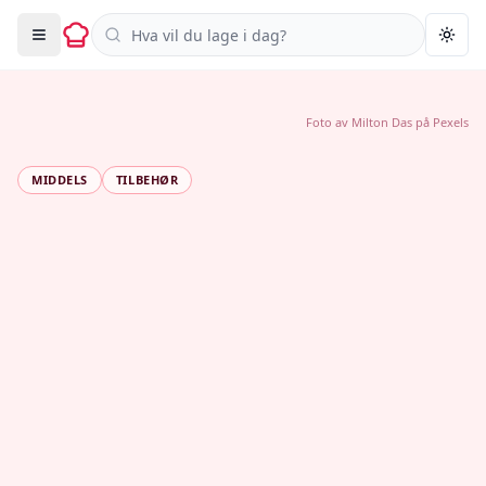
Søk i oppskrifter
Togg
Foto av
Milton Das
på
Pexels
MIDDELS
TILBEHØR