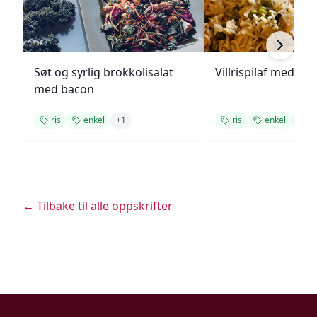
Søt og syrlig brokkolisalat
Villrispilaf med vår
med bacon
ris
enkel
+
1
ris
enkel
+
1
← Tilbake til alle oppskrifter