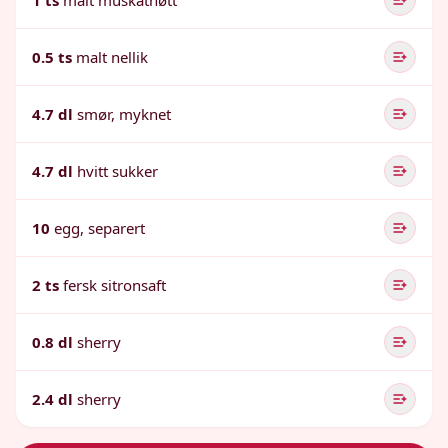
1 ts
malt muskatnøtt
0.5 ts
malt nellik
4.7 dl
smør, myknet
4.7 dl
hvitt sukker
10
egg, separert
2 ts
fersk sitronsaft
0.8 dl
sherry
2.4 dl
sherry