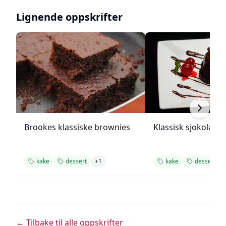
Lignende oppskrifter
Brookes klassiske brownies
Klassisk sjokolade
kake
dessert
+
1
kake
dessert
← Tilbake til alle oppskrifter