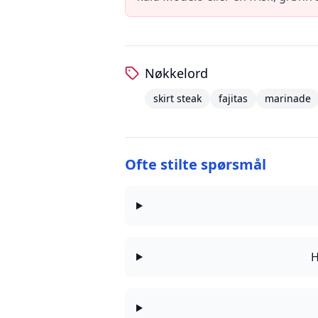
Nøkkelord
skirt steak
fajitas
marinade
Ofte stilte spørsmål
H