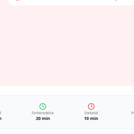
d
Forberedelse
Steketid
P
n
20 min
10 min