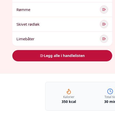
Rømme
Skivet rødløk
Limebåter
Legg alle i handlelisten
Kalorier
Total ti
350 kcal
30 mi