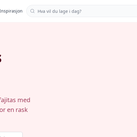
Søk i oppskrifter
Inspirasjon
s
fajitas med
for en rask