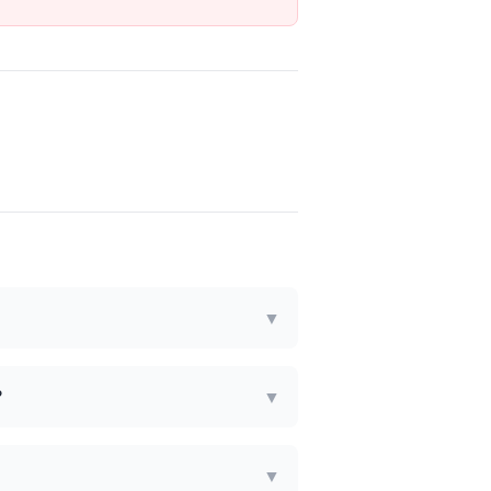
▼
?
▼
▼