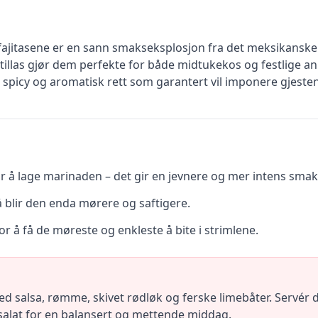
ak fajitasene er en sann smakseksplosjon fra det meksikans
tillas gjør dem perfekte for både midtukekos og festlige anl
spicy og aromatisk rett som garantert vil imponere gjesten
r å lage marinaden – det gir en jevnere og mer intens smak
, så blir den enda mørere og saftigere.
or å få de møreste og enkleste å bite i strimlene.
med salsa, rømme, skivet rødløk og ferske limebåter. Servé
 salat for en balansert og mettende middag.