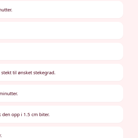
utter.
er stekt til ønsket stekegrad.
 minutter.
k den opp i 1.5 cm biter.
.