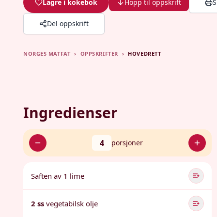
Lagre i kokebok
Hopp til oppskrift
S
Del oppskrift
NORGES MATFAT
›
OPPSKRIFTER
›
HOVEDRETT
Ingredienser
4
porsjoner
Saften av 1 lime
2 ss
vegetabilsk olje