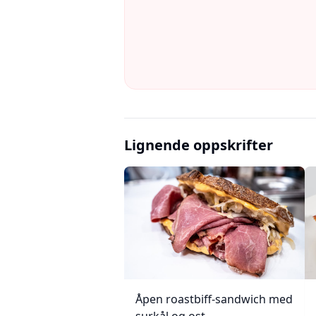
Lignende oppskrifter
Åpen roastbiff-sandwich med