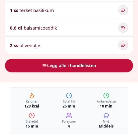
1 ss
tørket basilikum
0,6 dl
balsamicoeddik
2 ss
olivenolje
Legg alle i handlelisten
Kalorier
Total tid
Forberedelse
120 kcal
25 min
10 min
Steketid
Porsjoner
Nivå
15 min
4
Middels