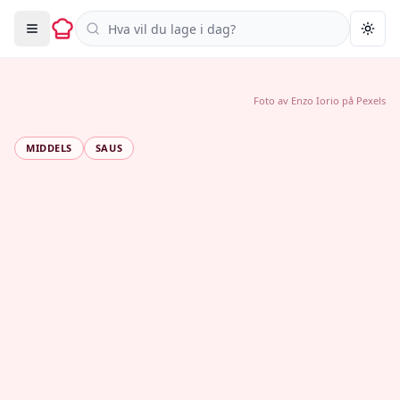
Søk i oppskrifter
Togg
Foto av
Enzo Iorio
på
Pexels
MIDDELS
SAUS