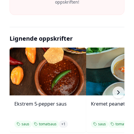
oppskriften!
Lignende oppskrifter
Ekstrem 5-pepper saus
Kremet peanøttsa
saus
tomatsaus
+
1
saus
tomatsaus