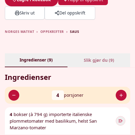
Skriv ut
Del oppskrift
NORGES MATFAT
›
OPPSKRIFTER
›
SAUS
Ingredienser (
9
)
Slik gjør du (
9
)
Ingredienser
4
porsjoner
4
bokser (à 794 g) importerte italienske
plommetomater med basilikum, helst San
Marzano-tomater