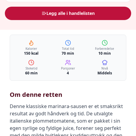
Legg alle i handlelisten
Kalorier
Total tid
Forberedelse
150 kcal
70 min
10 min
Steketid
Porsjoner
Nivå
60 min
4
Middels
Om denne retten
Denne klassiske marinara-sausen er et smaksrikt
resultat av godt håndverk og tid. De utvalgte
italienske plommetomatene, som er pakket i sin
egen syrlige og fyldige juice, forener seg perfekt
med den milde hvitløkens krydderuttrykk og den