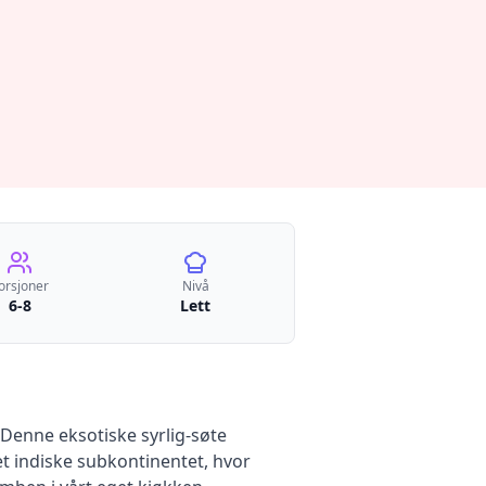
orsjoner
Nivå
6-8
Lett
Denne eksotiske syrlig-søte
t indiske subkontinentet, hvor