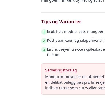
mangoen har vært dyrket og spist i 
Tips og Varianter
Bruk helt modne, søte mangoer for 
1
Kutt paprikaen og jalapeñoene i 
2
La chutneyen trekke i kjøleskapet
3
fullt ut.
Serveringsforslag
Mangochutneyen er en utmerket leds
en delikat pålegg på sprø linsekj
indiske retter som curry eller tan