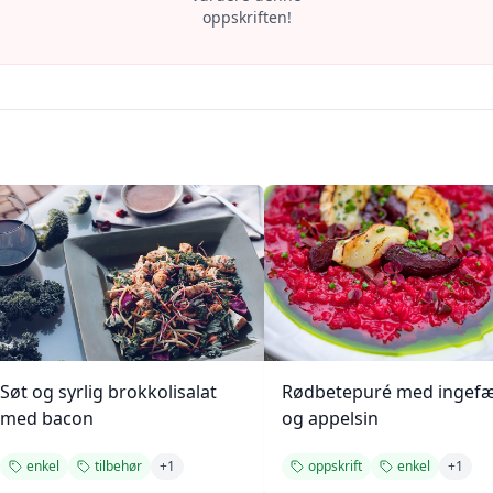
oppskriften!
Søt og syrlig brokkolisalat
Rødbetepuré med ingef
med bacon
og appelsin
enkel
tilbehør
+
1
oppskrift
enkel
+
1