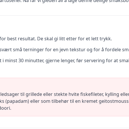
årtusener. Nå får vi gleden av å lage denne deilige smaksbo
best resultat. De skal gi litt etter for et lett trykk.
svært små terninger for en jevn tekstur og for å fordele s
 i minst 30 minutter, gjerne lenger, før servering for at sma
ager til grillede eller stekte hvite fiskefileter, kylling el
eks (papadam) eller som tilbehør til en kremet geitostmouss
doori.