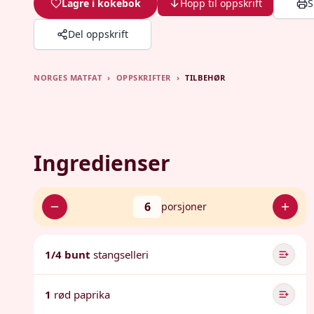
Lagre i kokebok
Hopp til oppskrift
S
Del oppskrift
NORGES MATFAT
›
OPPSKRIFTER
›
TILBEHØR
Ingredienser
6
porsjoner
1/4 bunt
stangselleri
1
rød paprika