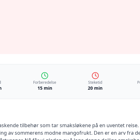
d
Forberedelse
Steketid
P
n
15 min
20 min
askende tilbehør som tar smaksløkene på en uventet reise. 
eiring av sommerens modne mangofrukt. Den er en arv fra de