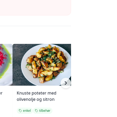
ær
Knuste poteter med
Enkel succotash
olivenolje og sitron
og mais
enkel
tilbehør
enkel
tilbehø