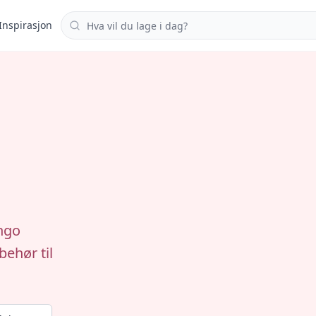
Søk i oppskrifter
Inspirasjon
ngo
behør til