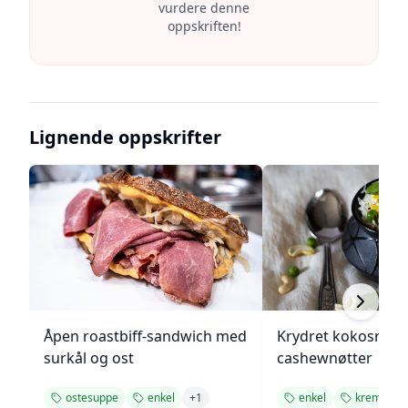
vurdere denne
oppskriften!
Lignende oppskrifter
Åpen roastbiff-sandwich med
Krydret kokosris 
surkål og ost
cashewnøtter
ostesuppe
enkel
+
1
enkel
kremet