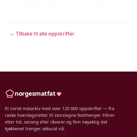
← Tilbake til alle oppskrifter
norgesmatfat
Et norsk matarkiv med over 120 000 oppskrifter — fra
raske hverdagsretter til storslagne festmenyer. Filtrer
etter tid, sesong eller råvarer og finn nøyaktig det
kjøkkenet trenger akkurat nå.