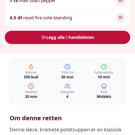
1 ts
malt svart pepper
4.5 dl
revet fire-oste-blanding
Legg alle i handlelisten
Kalorier
Total tid
Forberedelse
350 kcal
30 min
10 min
Steketid
Porsjoner
Nivå
20 min
4
Middels
Om denne retten
Denne lekre, kremete potetsuppen er en klassisk