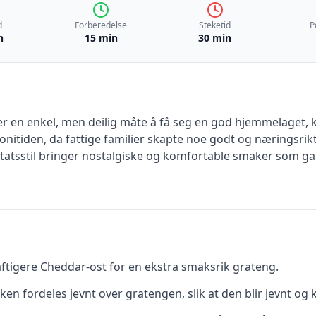
d
Forberedelse
Steketid
P
n
15 min
30 min
er en enkel, men deilig måte å få seg en god hjemmelaget,
olonitiden, da fattige familier skapte noe godt og næringsrik
statsstil bringer nostalgiske og komfortable smaker som ga
raftigere Cheddar-ost for en ekstra smaksrik grateng.
en fordeles jevnt over gratengen, slik at den blir jevnt og 