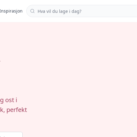
Søk i oppskrifter
Inspirasjon
,
 ost i
k, perfekt