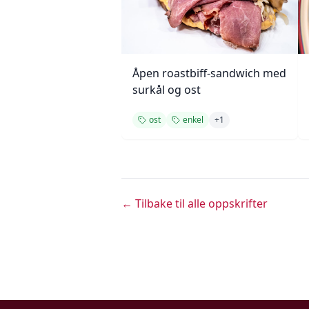
Åpen roastbiff-sandwich med
surkål og ost
ost
enkel
+
1
← Tilbake til alle oppskrifter