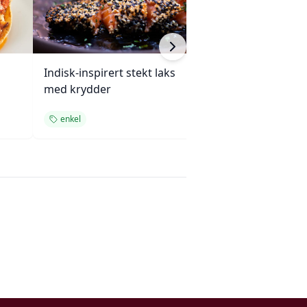
Indisk-inspirert stekt laks
Enchiladas med 
med krydder
ovnsbakte grøn
enkel
enkel