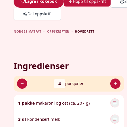
Lagre i kokebok
Hopp til oppskrift
S
Del oppskrift
NORGES MATFAT
›
OPPSKRIFTER
›
HOVEDRETT
Ingredienser
4
porsjoner
1 pakke
makaroni og ost (ca. 207 g)
3 dl
kondensert melk