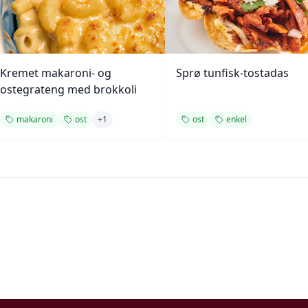
Kremet makaroni- og
Sprø tunfisk-tostadas
ostegrateng med brokkoli
makaroni
ost
+
1
ost
enkel