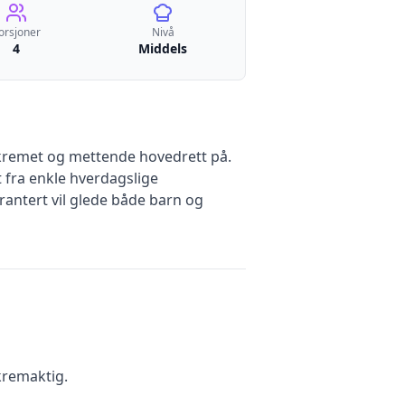
orsjoner
Nivå
4
Middels
 kremet og mettende hovedrett på.
t fra enkle hverdagslige
rantert vil glede både barn og
kremaktig.