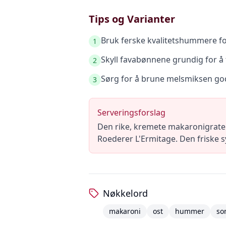
Tips og Varianter
Bruk ferske kvalitetshummere fo
1
Skyll favabønnene grundig for å 
2
Sørg for å brune melsmiksen god
3
Serveringsforslag
Den rike, kremete makaronigrat
Roederer L'Ermitage. Den friske sy
Nøkkelord
makaroni
ost
hummer
so