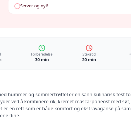
Server og nyt!
d
Forberedelse
Steketid
P
n
30 min
20 min
d hummer og sommertrøffel er en sann kulinarisk fest for 
e høyder ved å kombinere rik, kremet mascarponeost med sø
t er en rett som er både komfort og ekstravaganse på samme
tene dine.