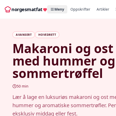
norgesmatfat
Meny
Oppskrifter
Artikler
AVANSERT
HOVEDRETT
Makaroni og ost
med hummer og
sommertrøffel
50
min
Lær å lage en luksuriøs makaroni og ost m
hummer og aromatiske sommertrøfler. Perf
eksklusiv middag eller fest.