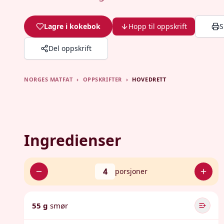
Lagre i kokebok
Hopp til oppskrift
S
Del oppskrift
NORGES MATFAT
›
OPPSKRIFTER
›
HOVEDRETT
Ingredienser
4
porsjoner
55 g
smør