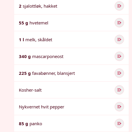
2
sjalottløk, hakket
55 g
hvetemel
1 l
melk, skåldet
340 g
mascarponeost
225 g
favabønner, blansjert
Kosher-salt
Nykvernet hvit pepper
85 g
panko