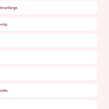
t brunfarge.
visp.
olle.