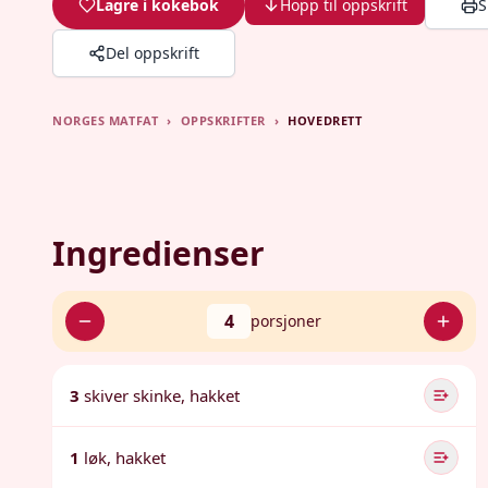
Lagre i kokebok
Hopp til oppskrift
S
Del oppskrift
NORGES MATFAT
›
OPPSKRIFTER
›
HOVEDRETT
Ingredienser
4
porsjoner
3
skiver skinke, hakket
1
løk, hakket