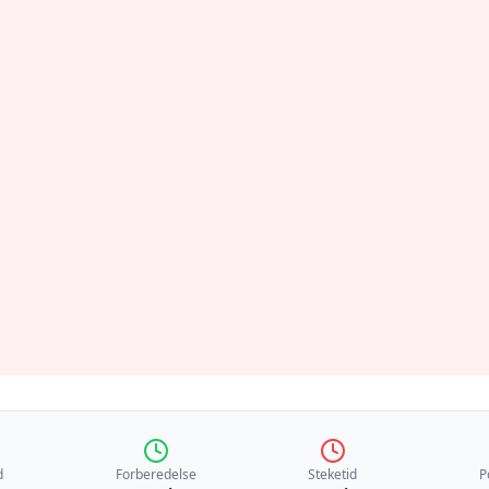
d
Forberedelse
Steketid
P