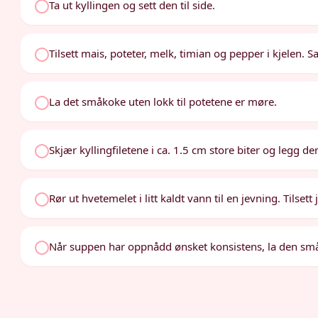
Ta ut kyllingen og sett den til side.
Tilsett mais, poteter, melk, timian og pepper i kjelen. Sal
La det småkoke uten lokk til potetene er møre.
Skjær kyllingfiletene i ca. 1.5 cm store biter og legg dem
Rør ut hvetemelet i litt kaldt vann til en jevning. Tils
Når suppen har oppnådd ønsket konsistens, la den småk