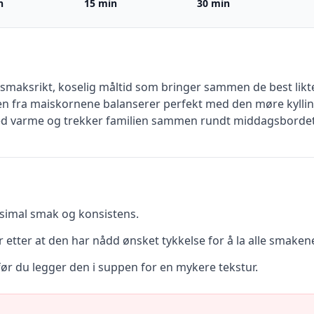
n
15 min
30 min
 smaksrikt, koselig måltid som bringer sammen de best likt
 fra maiskornene balanserer perfekt med den møre kyllin
ed varme og trekker familien sammen rundt middagsbordet
simal smak og konsistens.
 etter at den har nådd ønsket tykkelse for å la alle smaken
før du legger den i suppen for en mykere tekstur.