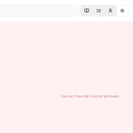
Togg
Foto av
I Own My Food Art
på
Pexels