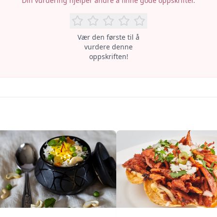
Din vurdering hjelper andre å finne gode oppskrifter.
Vær den første til å
vurdere denne
oppskriften!