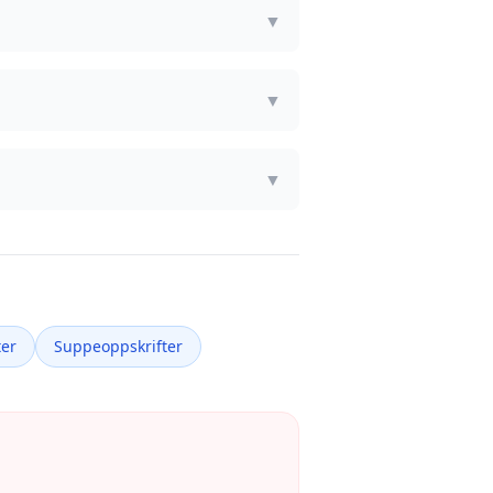
▼
▼
▼
ter
Suppeoppskrifter