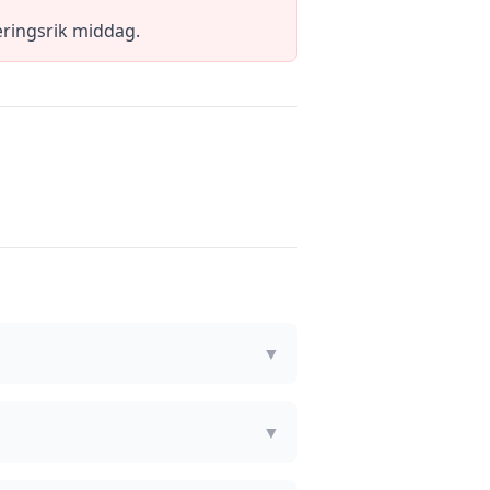
æringsrik middag.
▼
▼