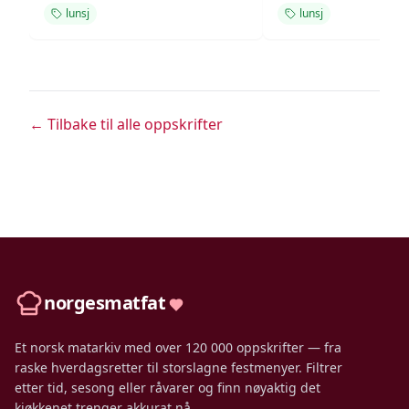
lunsj
lunsj
← Tilbake til alle oppskrifter
norgesmatfat
Et norsk matarkiv med over 120 000 oppskrifter — fra
raske hverdagsretter til storslagne festmenyer. Filtrer
etter tid, sesong eller råvarer og finn nøyaktig det
kjøkkenet trenger akkurat nå.