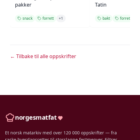
pakker
Tatin
snack
forrett
+
1
bakt
forrett
+
← Tilbake til alle oppskrifter
norgesmatfat
Et norsk matarkiv med over 120 000 oppskrifter — fra
raske hverdagsretter til storslagne festmenyer. Filtrer