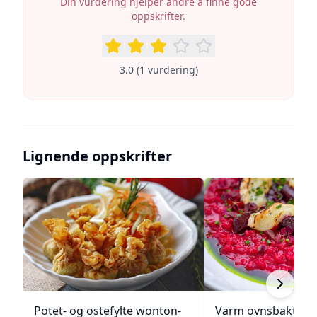
Din vurdering hjelper andre å finne gode
oppskrifter.
3.0
(
1
vurdering
)
Lignende oppskrifter
Potet- og ostefylte wonton-
Varm ovnsbakt rød