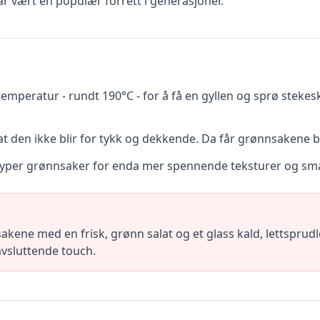
ar vært en populær forrett i generasjoner.
g temperatur - rundt 190°C - for å få en gyllen og sprø steke
lik at den ikke blir for tykk og dekkende. Da får grønnsakene
ge typer grønnsaker for enda mer spennende teksturer og sm
akene med en frisk, grønn salat og et glass kald, lettsprudle
 avsluttende touch.