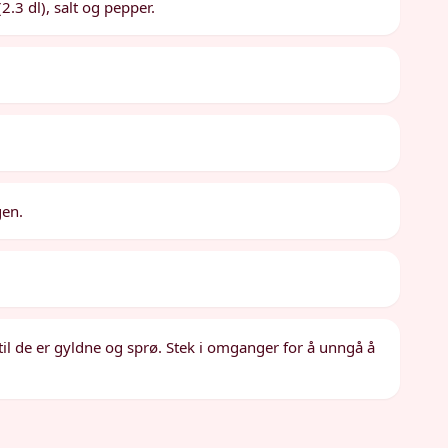
.3 dl), salt og pepper.
gen.
til de er gyldne og sprø. Stek i omganger for å unngå å