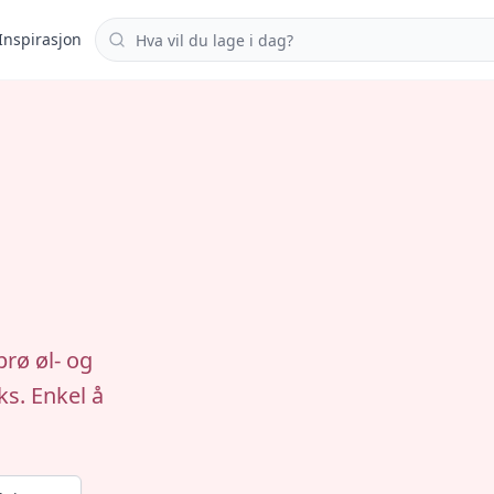
Søk i oppskrifter
Inspirasjon
prø øl- og
ks. Enkel å