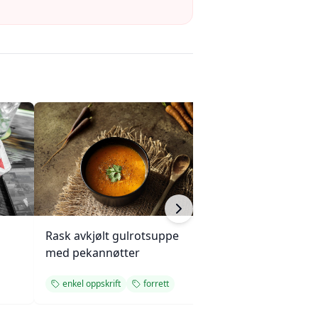
Rask avkjølt gulrotsuppe
Mini eggerøre-s
med pekannøtter
med gressløk
enkel oppskrift
forrett
enkel oppskrift