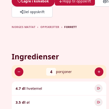
Lagre i kokebok
Hopp til oppskrift
S
Del oppskrift
NORGES MATFAT
›
OPPSKRIFTER
›
FORRETT
Ingredienser
4
porsjoner
4.7 dl
hvetemel
3.5 dl
øl