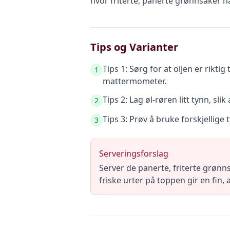
hvor friterte, panerte grønnsaker h
Tips og Varianter
Tips 1: Sørg for at oljen er rikti
1
mattermometer.
Tips 2: Lag øl-røren litt tynn, s
2
Tips 3: Prøv å bruke forskjelli
3
Serveringsforslag
Server de panerte, friterte grønns
friske urter på toppen gir en fin,