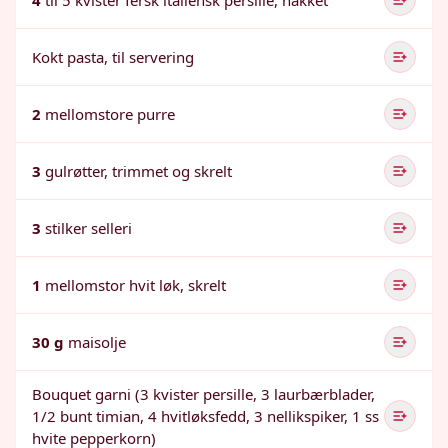
4
til 5 kvister fersk italiensk persille, hakket
Kokt pasta, til servering
2
mellomstore purre
3
gulrøtter, trimmet og skrelt
3
stilker selleri
1
mellomstor hvit løk, skrelt
30 g
maisolje
Bouquet garni (3 kvister persille, 3 laurbærblader,
1/2 bunt timian, 4 hvitløksfedd, 3 nellikspiker, 1 ss
hvite pepperkorn)