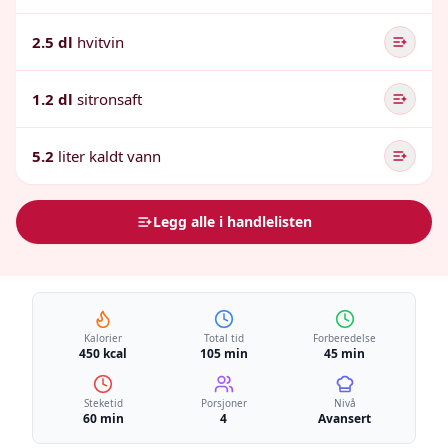
2.5 dl
hvitvin
1.2 dl
sitronsaft
5.2
liter kaldt vann
Legg alle i handlelisten
Kalorier
Total tid
Forberedelse
450 kcal
105 min
45 min
Steketid
Porsjoner
Nivå
60 min
4
Avansert