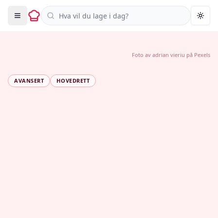
Søk i oppskrifter
Togg
Foto av
adrian vieriu
på
Pexels
AVANSERT
HOVEDRETT