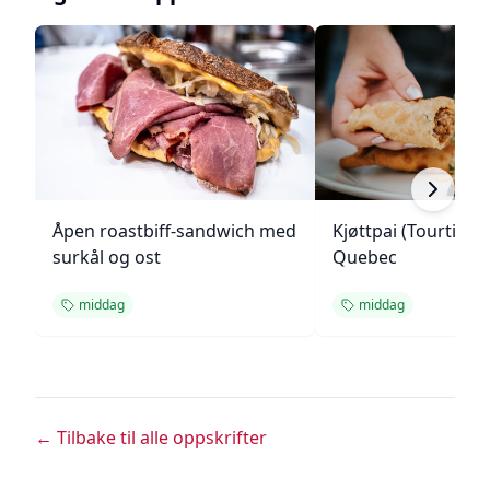
Åpen roastbiff-sandwich med
Kjøttpai (Tourtière)
surkål og ost
Quebec
middag
middag
← Tilbake til alle oppskrifter