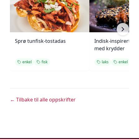
Sprø tunfisk-tostadas
Indisk-inspirert ste
med krydder
enkel
fisk
laks
enkel
← Tilbake til alle oppskrifter