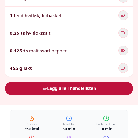
1
fedd hvitløk, finhakket
0.25 ts
hvitløkssalt
0.125 ts
malt svart pepper
455 g
laks
Legg alle i handlelisten
Kalorier
Total tid
Forberedelse
350 kcal
30 min
10 min