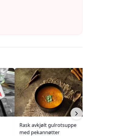
Rask avkjølt gulrotsuppe
Mini eggerøre-s
med pekannøtter
med gressløk