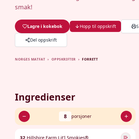
smak!
Lagre i kokebok
Hopp til oppskrift
S
Del oppskrift
NORGES MATFAT
›
OPPSKRIFTER
›
FORRETT
Ingredienser
8
porsjoner
32
Hillshire Farm Lit'l Smokies®