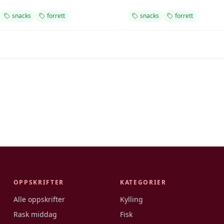
snacks
forrett
snacks
forrett
OPPSKRIFTER
KATEGORIER
Alle oppskrifter
Kylling
Rask middag
Fisk