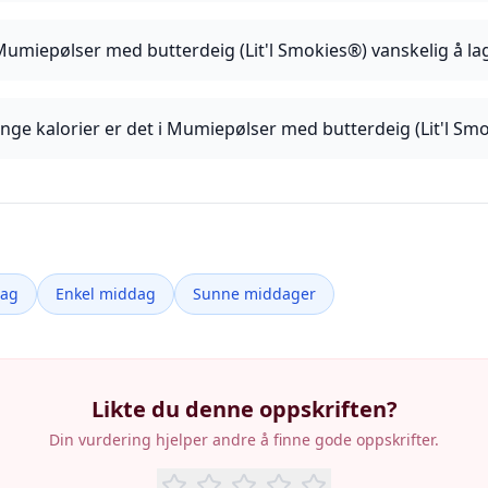
Mumiepølser med butterdeig (Lit'l Smokies®) vanskelig å la
ge kalorier er det i Mumiepølser med butterdeig (Lit'l Sm
dag
Enkel middag
Sunne middager
Likte du denne oppskriften?
Din vurdering hjelper andre å finne gode oppskrifter.