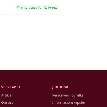
enkel oppskrift
forrett
enkel oppskrift
SELSKAPET
JURIDISK
Artikler
Personvern og vilkår
Om oss
Informasjonskapsler