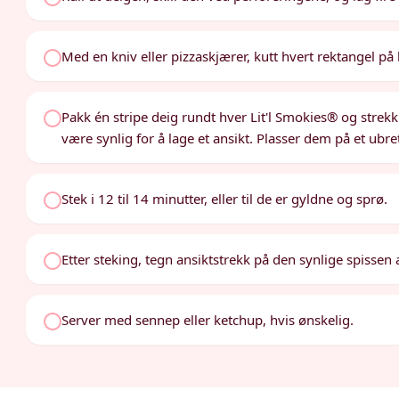
Med en kniv eller pizzaskjærer, kutt hvert rektangel på l
Pakk én stripe deig rundt hver Lit'l Smokies® og strekk d
være synlig for å lage et ansikt. Plasser dem på et ubret
Stek i 12 til 14 minutter, eller til de er gyldne og sprø.
Etter steking, tegn ansiktstrekk på den synlige spissen a
Server med sennep eller ketchup, hvis ønskelig.