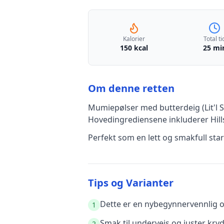
Kalorier
Total ti
150 kcal
25 mi
Om denne retten
Mumiepølser med butterdeig (Lit'l
Hovedingrediensene inkluderer
Hil
Perfekt som en lett og smakfull sta
Tips og Varianter
Dette er en nybegynnervennlig op
1
Smak til underveis og juster kry
2