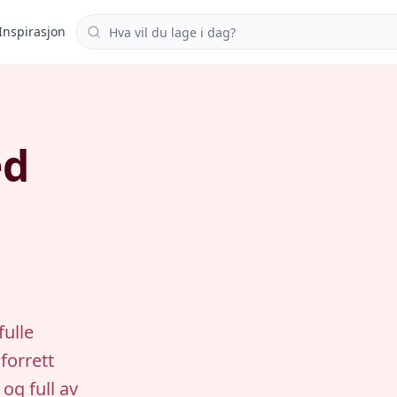
Søk i oppskrifter
Inspirasjon
ed
ulle
forrett
 og full av