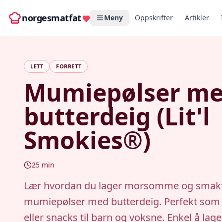
norgesmatfat
Meny
Oppskrifter
Artikler
LETT
FORRETT
Mumiepølser m
butterdeig (Lit'l
Smokies®)
25
min
Lær hvordan du lager morsomme og smakf
mumiepølser med butterdeig. Perfekt som 
eller snacks til barn og voksne. Enkel å lage