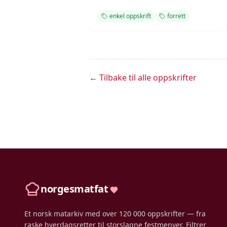
enkel oppskrift
forrett
← Tilbake til alle oppskrifter
norgesmatfat
Et norsk matarkiv med over 120 000 oppskrifter — fra
raske hverdagsretter til storslagne festmenyer. Filtrer