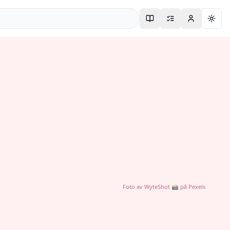
Togg
Foto av
WyteShot 📸
på
Pexels