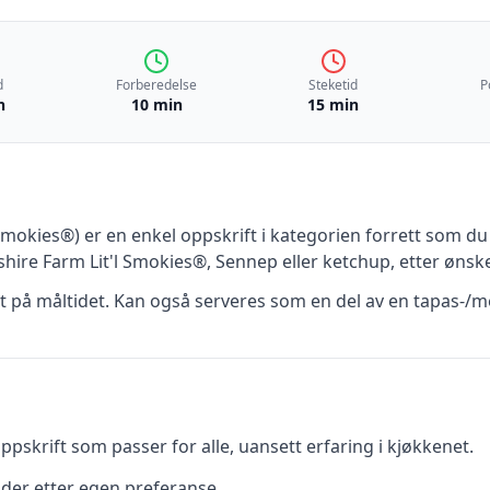
d
Forberedelse
Steketid
P
n
10 min
15 min
 Smokies®)
er en
enkel
oppskrift
i kategorien forrett
som du 
lshire Farm Lit'l Smokies®, Sennep eller ketchup, etter ønsk
rt på måltidet. Kan også serveres som en del av en tapas-/m
pskrift som passer for alle, uansett erfaring i kjøkkenet.
dder etter egen preferanse.