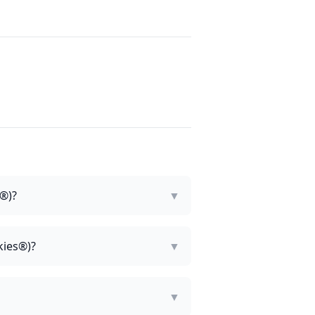
®)?
▼
kies®)?
▼
▼