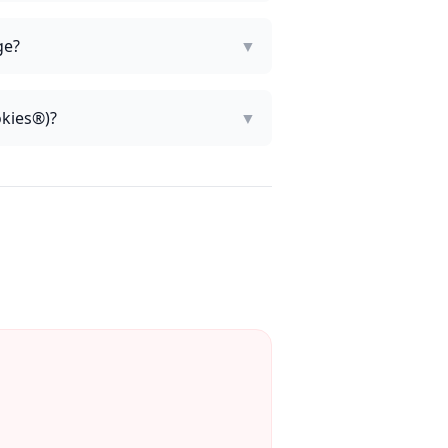
ge?
▼
okies®)?
▼