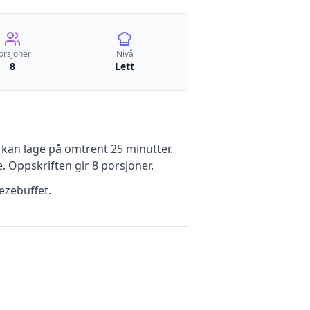
orsjoner
Nivå
8
Lett
kan lage på omtrent 25 minutter
.
e
.
Oppskriften gir
8
porsjoner.
ezebuffet.