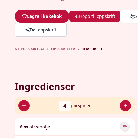
Lagre i kokebok
Hopp til oppskrift
S
Del oppskrift
NORGES MATFAT
›
OPPSKRIFTER
›
HOVEDRETT
Ingredienser
4
porsjoner
6 ss
olivenolje