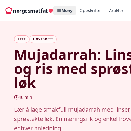
norgesmatfat
Meny
Oppskrifter
Artikler
LETT
HOVEDRETT
Mujadarrah: Lin
og ris med sprøs
løk
40
min
Lær å lage smakfull mujadarrah med linser,
sprøstekte løk. En næringsrik og enkel hove
enhver anledning.