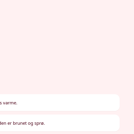
ls varme.
 den er brunet og sprø.