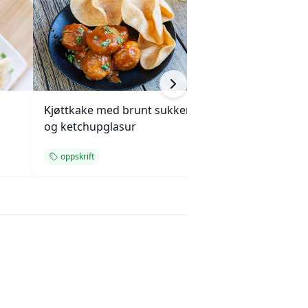
Kjøttkake med brunt sukker
Kremet makaroni
og ketchupglasur
ostegrateng med
oppskrift
oppskrift