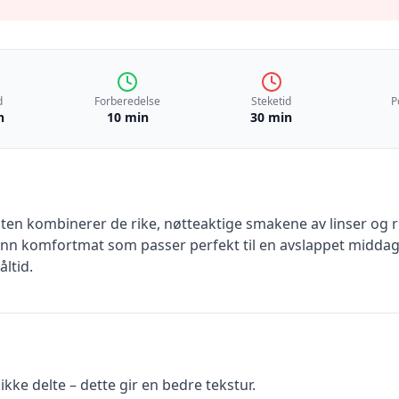
d
Forberedelse
Steketid
P
n
10 min
30 min
nten kombinerer de rike, nøtteaktige smakene av linser og 
sunn komfortmat som passer perfekt til en avslappet midda
ltid.
 ikke delte – dette gir en bedre tekstur.