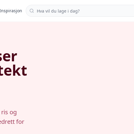
Søk i oppskrifter
Inspirasjon
ser
tekt
 ris og
drett for