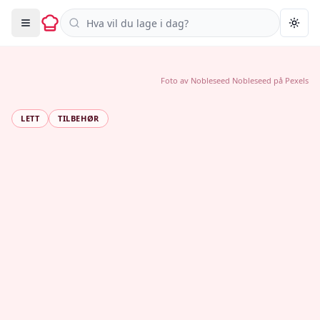
Søk i oppskrifter
Togg
Foto av
Nobleseed Nobleseed
på
Pexels
LETT
TILBEHØR