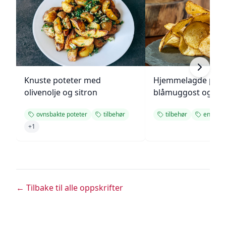
Knuste poteter med
Hjemmelagde pote
olivenolje og sitron
blåmuggost og gre
ovnsbakte poteter
tilbehør
tilbehør
enkel
+
1
← Tilbake til alle oppskrifter