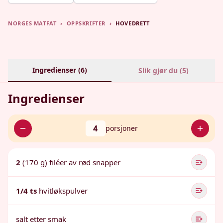
NORGES MATFAT
›
OPPSKRIFTER
›
HOVEDRETT
Ingredienser (
6
)
Slik gjør du (
5
)
Ingredienser
4
porsjoner
2
(170 g) filéer av rød snapper
1/4 ts
hvitløkspulver
salt etter smak