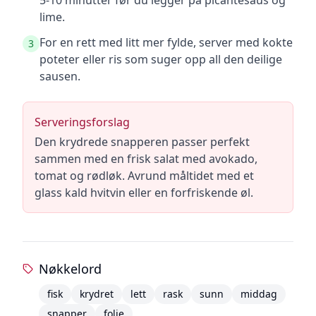
5-10 minutter før du legger på picantesaus og
lime.
For en rett med litt mer fylde, server med kokte
3
poteter eller ris som suger opp all den deilige
sausen.
Serveringsforslag
Den krydrede snapperen passer perfekt
sammen med en frisk salat med avokado,
tomat og rødløk. Avrund måltidet med et
glass kald hvitvin eller en forfriskende øl.
Nøkkelord
fisk
krydret
lett
rask
sunn
middag
snapper
folie