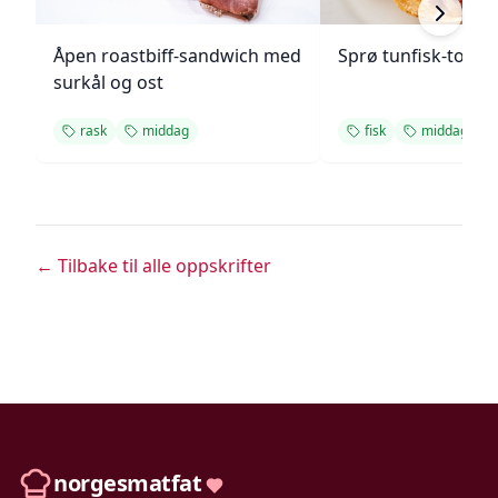
Åpen roastbiff-sandwich med
Sprø tunfisk-tosta
surkål og ost
rask
middag
fisk
middag
← Tilbake til alle oppskrifter
norgesmatfat