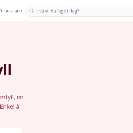
Søk i oppskrifter
Inspirasjon
d
ll
mfyll, en
Enkel å