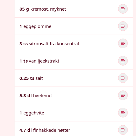
85 g
kremost, myknet
1
eggeplomme
3 ss
sitronsaft fra konsentrat
1 ts
vaniljeekstrakt
0.25 ts
salt
5.3 dl
hvetemel
1
eggehvite
4.7 dl
finhakkede nøtter