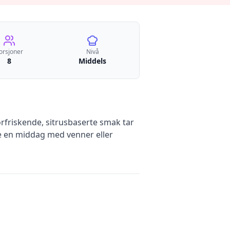
orsjoner
Nivå
8
Middels
orfriskende, sitrusbaserte smak tar
te en middag med venner eller