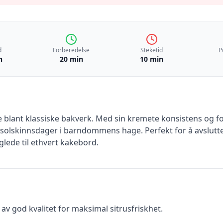
d
Forberedelse
Steketid
P
n
20 min
10 min
le blant klassiske bakverk. Med sin kremete konsistens og f
g solskinnsdager i barndommens hage. Perfekt for å avslut
lt glede til ethvert kakebord.
 av god kvalitet for maksimal sitrusfriskhet.