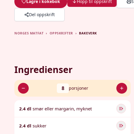
Lagre i kokebok
Hopp til oppskrift
S
Del oppskrift
NORGES MATFAT
›
OPPSKRIFTER
›
BAKEVERK
Ingredienser
8
porsjoner
2.4 dl
smør eller margarin, myknet
2.4 dl
sukker