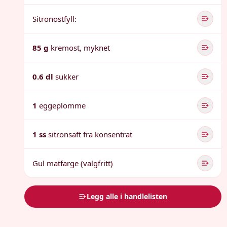
Sitronostfyll:
85 g
kremost, myknet
0.6 dl
sukker
1
eggeplomme
1 ss
sitronsaft fra konsentrat
Gul matfarge (valgfritt)
Legg alle i handlelisten