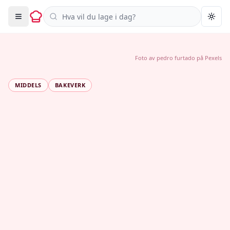
Søk i oppskrifter
Togg
Foto av
pedro furtado
på
Pexels
MIDDELS
BAKEVERK