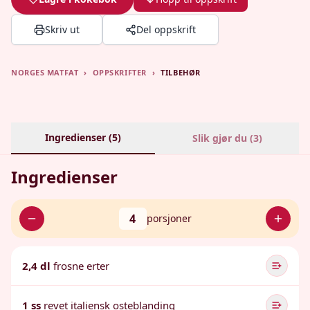
Skriv ut
Del oppskrift
NORGES MATFAT
›
OPPSKRIFTER
›
TILBEHØR
Ingredienser (
5
)
Slik gjør du (
3
)
Ingredienser
4
porsjoner
2,4 dl
frosne erter
1 ss
revet italiensk osteblanding