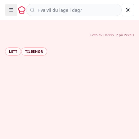
Søk i oppskrifter
Togg
Foto av
Harish .P
på
Pexels
LETT
TILBEHØR