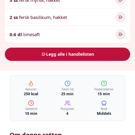
3 ss
fersk mynte, hakket
2 ss
fersk basilikum, hakket
0.6 dl
limesaft
Legg alle i handlelisten
Kalorier
Total tid
Forberedelse
250 kcal
25 min
15 min
Steketid
Porsjoner
Nivå
10 min
4
Middels
Om denne retten