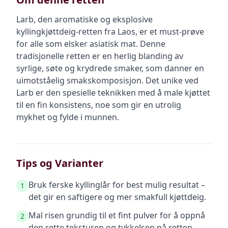
Larb, den aromatiske og eksplosive
kyllingkjøttdeig-retten fra Laos, er et must-prøve
for alle som elsker asiatisk mat. Denne
tradisjonelle retten er en herlig blanding av
syrlige, søte og krydrede smaker, som danner en
uimotståelig smakskomposisjon. Det unike ved
Larb er den spesielle teknikken med å male kjøttet
til en fin konsistens, noe som gir en utrolig
mykhet og fylde i munnen.
Tips og Varianter
Bruk ferske kyllinglår for best mulig resultat –
1
det gir en saftigere og mer smakfull kjøttdeig.
Mal risen grundig til et fint pulver for å oppnå
2
den rette teksturen og tykkelsen på retten.