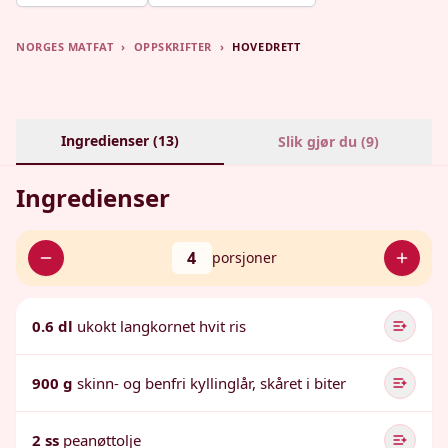
NORGES MATFAT
›
OPPSKRIFTER
›
HOVEDRETT
Ingredienser (
13
)
Slik gjør du (
9
)
Ingredienser
4
porsjoner
0.6 dl
ukokt langkornet hvit ris
900 g
skinn- og benfri kyllinglår, skåret i biter
2 ss
peanøttolje