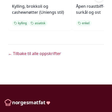
Kylling, brokkoli og
Åpen roastbiff-sa
cashewnøtter (Uniengs stil)
surkål og ost
kylling
asiatisk
enkel
← Tilbake til alle oppskrifter
norgesmatfat