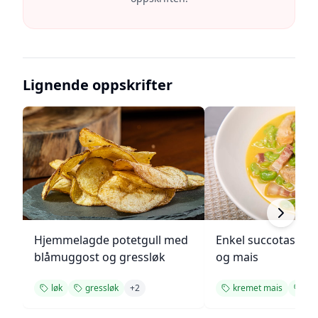
Lignende oppskrifter
Hjemmelagde potetgull med
Enkel succotash m
blåmuggost og gressløk
og mais
løk
gressløk
+
2
kremet mais
ba