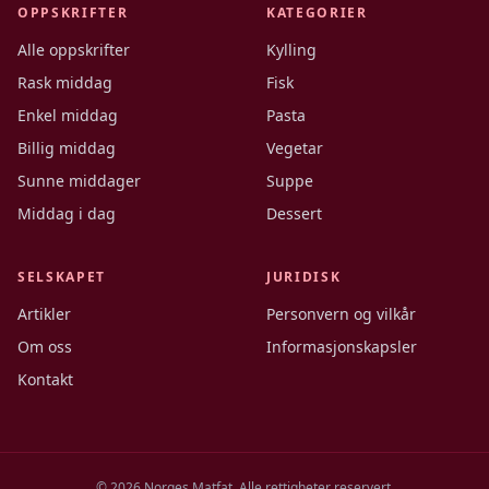
OPPSKRIFTER
KATEGORIER
Alle oppskrifter
Kylling
Rask middag
Fisk
Enkel middag
Pasta
Billig middag
Vegetar
Sunne middager
Suppe
Middag i dag
Dessert
SELSKAPET
JURIDISK
Artikler
Personvern og vilkår
Om oss
Informasjonskapsler
Kontakt
©
2026
Norges Matfat. Alle rettigheter reservert.