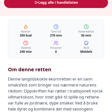
Legg alle i handlelisten
Kalorier
Total tid
Forberedelse
350 kcal
270 min
30 min
Steketid
Porsjoner
Nivå
240 min
4
Middels
Om denne retten
Denne langtidskokte ekornretten er en sann
smaksfest som bringer oss nærmere naturens
rikdom. Oppskriften har røtter i tradisjonell norsk
villmarkskost, hvor intet gikk til spille og rettene
var fulle av jordnære, dype smaker. Ved å bruke
hele dyret og kombinere det med sesongens