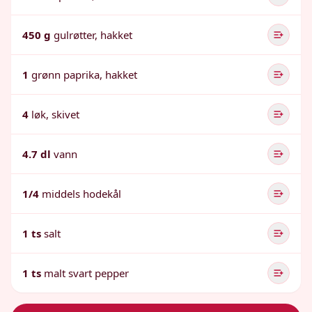
450 g
gulrøtter, hakket
1
grønn paprika, hakket
4
løk, skivet
4.7 dl
vann
1/4
middels hodekål
1 ts
salt
1 ts
malt svart pepper