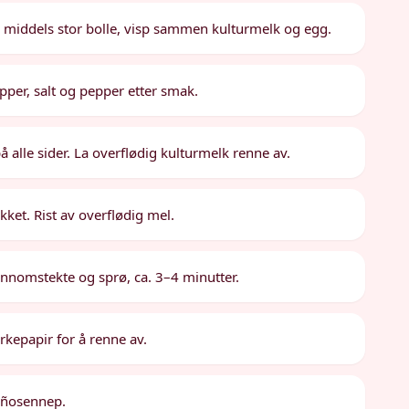
n middels stor bolle, visp sammen kulturmelk og egg.
per, salt og pepper etter smak.
å alle sider. La overflødig kulturmelk renne av.
ekket. Rist av overflødig mel.
jennomstekte og sprø, ca. 3–4 minutter.
ørkepapir for å renne av.
peñosennep.