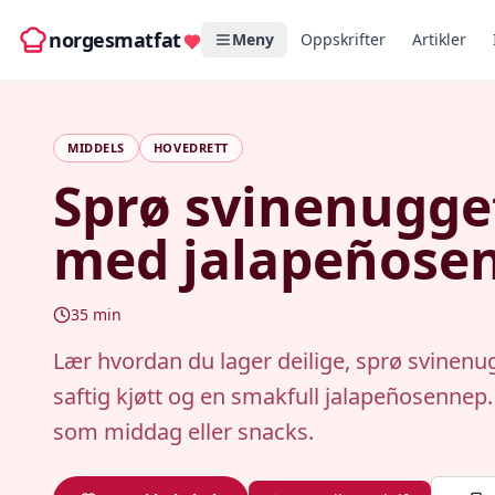
norgesmatfat
Meny
Oppskrifter
Artikler
MIDDELS
HOVEDRETT
Sprø svinenugge
med jalapeñose
35
min
Lær hvordan du lager deilige, sprø svinen
saftig kjøtt og en smakfull jalapeñosennep.
som middag eller snacks.