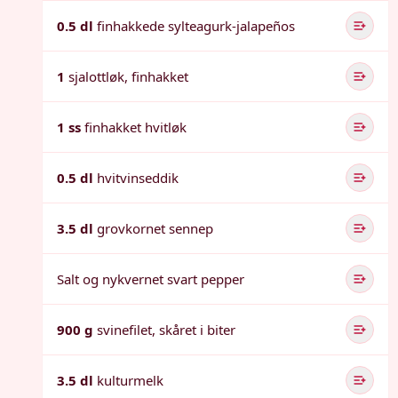
0.5 dl
finhakkede sylteagurk-jalapeños
1
sjalottløk, finhakket
1 ss
finhakket hvitløk
0.5 dl
hvitvinseddik
3.5 dl
grovkornet sennep
Salt og nykvernet svart pepper
900 g
svinefilet, skåret i biter
3.5 dl
kulturmelk