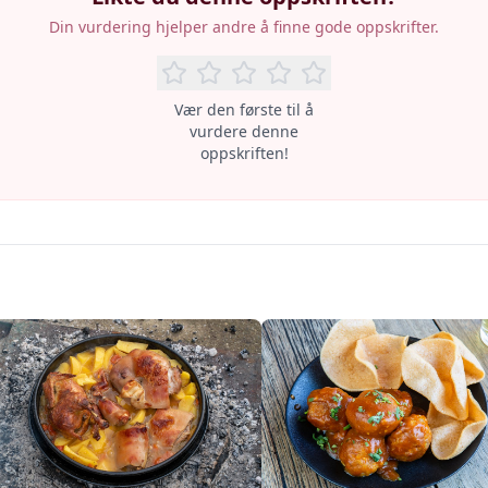
Din vurdering hjelper andre å finne gode oppskrifter.
Vær den første til å
vurdere denne
oppskriften!