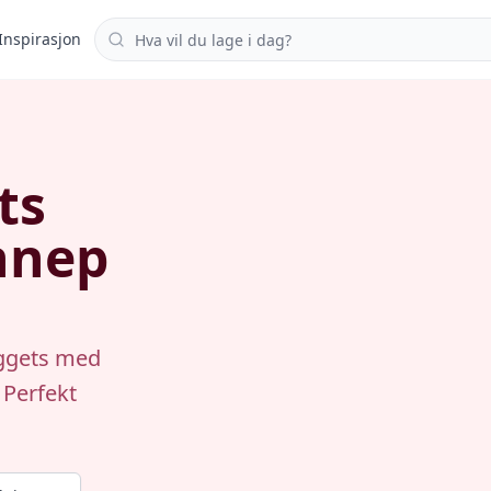
Søk i oppskrifter
Inspirasjon
ts
nnep
uggets med
 Perfekt