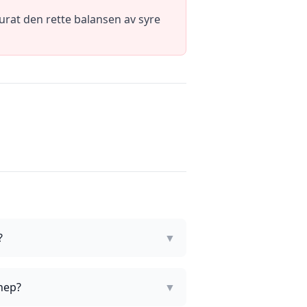
rat den rette balansen av syre
?
▼
nnep?
▼