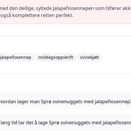
ed den deilige, syltede jalapeñosennepen som tilfører akku
l også komplettere retten perfekt.
jalapeñosennep
middagsoppskrift
svinekjøtt
vordan lager man Sprø svinenuggets med jalapeñosennep
 lang tid tar det å lage Sprø svinenuggets med jalapeñose