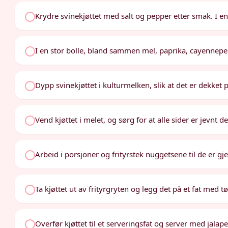
Krydre svinekjøttet med salt og pepper etter smak. I e
I en stor bolle, bland sammen mel, paprika, cayennepep
Dypp svinekjøttet i kulturmelken, slik at det er dekket p
Vend kjøttet i melet, og sørg for at alle sider er jevnt d
Arbeid i porsjoner og frityrstek nuggetsene til de er g
Ta kjøttet ut av frityrgryten og legg det på et fat med t
Overfør kjøttet til et serveringsfat og server med jala