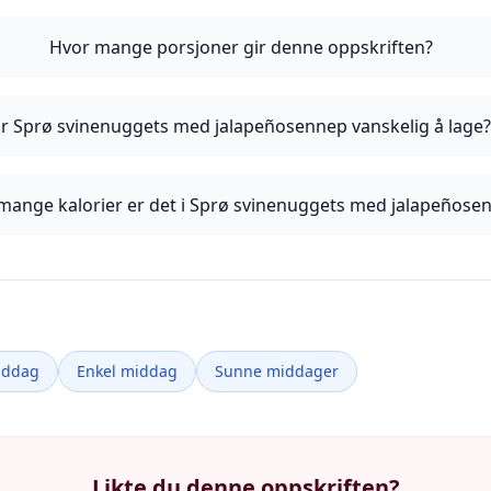
Hvor mange porsjoner gir denne oppskriften?
Er Sprø svinenuggets med jalapeñosennep vanskelig å lage
mange kalorier er det i Sprø svinenuggets med jalapeñose
iddag
Enkel middag
Sunne middager
Likte du denne oppskriften?