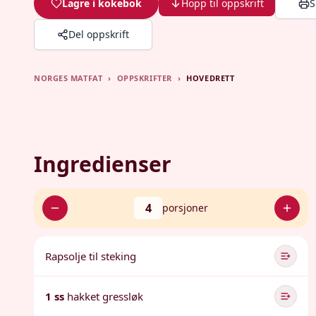
Lagre i kokebok
Hopp til oppskrift
S
Del oppskrift
NORGES MATFAT
›
OPPSKRIFTER
›
HOVEDRETT
Ingredienser
4
porsjoner
Rapsolje til steking
1 ss
hakket gressløk