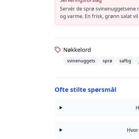
Serveringsforslag
Servér de sprø svinenuggetsene m
og varme. En frisk, grønn salat vi
Nøkkelord
svinenuggets
sprø
saftig
Ofte stilte spørsmål
H
Hvor