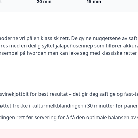
n
20 min
15 min
derne vri på en klassisk rett. De gylne nuggetsene av safti
es med en deilig syltet jalapeñosennep som tilfører akkura
eksempel på hvordan man kan leke seg med klassiske retter 
inekjøttbit for best resultat – det gir deg saftige og fast-
 kjøttet trekke i kulturmelkblandingen i 30 minutter før pane
ngen rett før servering for å få den optimale balansen av 