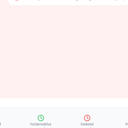
d
Forberedelse
Steketid
P