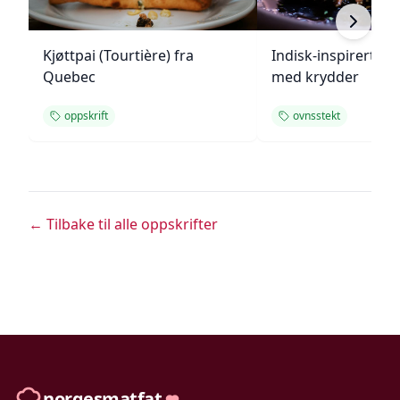
Kjøttpai (Tourtière) fra
Indisk-inspirert ste
Quebec
med krydder
oppskrift
ovnsstekt
← Tilbake til alle oppskrifter
norgesmatfat