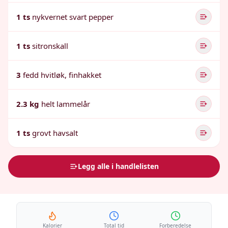
1 ts
nykvernet svart pepper
1 ts
sitronskall
3
fedd hvitløk, finhakket
2.3 kg
helt lammelår
1 ts
grovt havsalt
Legg alle i handlelisten
Kalorier
Total tid
Forberedelse