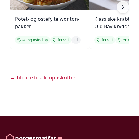
Potet- og ostefylte wonton-
Klassiske krabbek
pakker
Old Bay-krydder
øl- og ostedipp
forrett
+
1
forrett
enkel opp
← Tilbake til alle oppskrifter
norgesmatfat