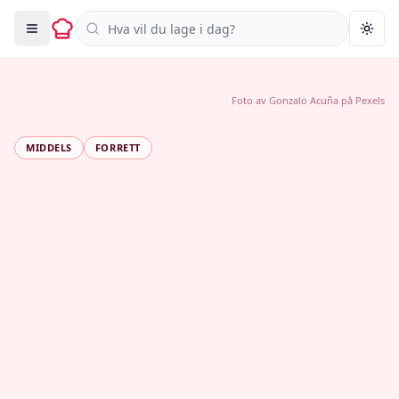
Søk i oppskrifter
Togg
Foto av
Gonzalo Acuña
på
Pexels
MIDDELS
FORRETT