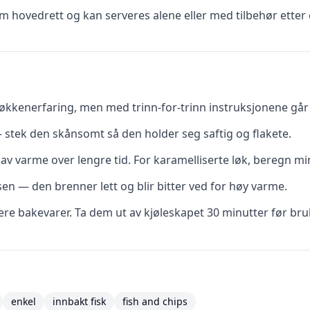
 hovedrett og kan serveres alene eller med tilbehør etter 
kkenerfaring, men med trinn-for-trinn instruksjonene går d
 stek den skånsomt så den holder seg saftig og flakete.
av varme over lengre tid. For karamelliserte løk, beregn mi
ssen — den brenner lett og blir bitter ved for høy varme.
re bakevarer. Ta dem ut av kjøleskapet 30 minutter før bru
enkel
innbakt fisk
fish and chips