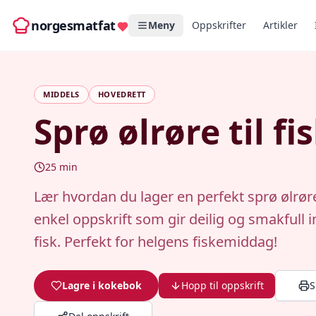
norgesmatfat
Meny
Oppskrifter
Artikler
MIDDELS
HOVEDRETT
Sprø ølrøre til fi
25
min
Lær hvordan du lager en perfekt sprø ølrøre 
enkel oppskrift som gir deilig og smakfull 
fisk. Perfekt for helgens fiskemiddag!
Lagre i kokebok
Hopp til oppskrift
S