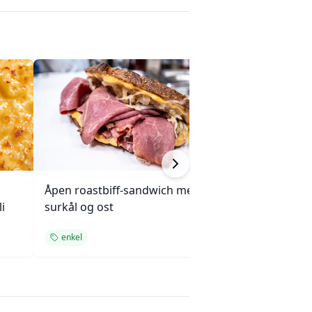
Åpen roastbiff-sandwich med
Kjøttpai (Tourtièr
i
surkål og ost
Quebec
enkel
oppskrift