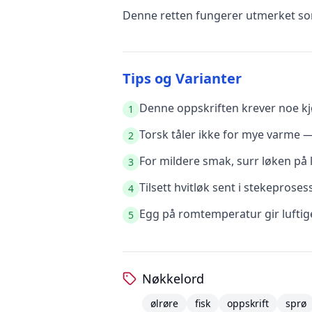
Denne retten fungerer utmerket som
Tips og Varianter
Denne oppskriften krever noe kjø
1
Torsk tåler ikke for mye varme —
2
For mildere smak, surr løken på l
3
Tilsett hvitløk sent i stekeprose
4
Egg på romtemperatur gir luftige
5
Nøkkelord
ølrøre
fisk
oppskrift
sprø