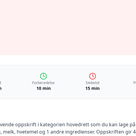
d
Forberedelse
Steketid
P
n
10 min
15 min
evende
oppskrift
i kategorien hovedrett
som du kan lage på
, melk, hvetemel
og 1 andre ingredienser
.
Oppskriften gir
4