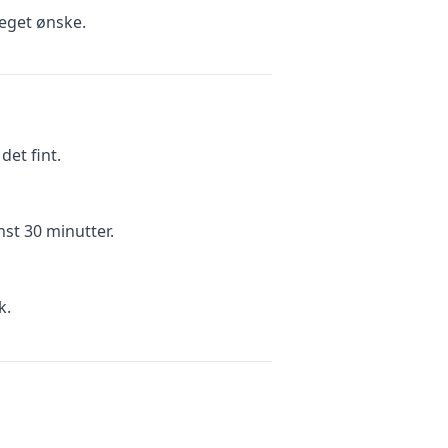
eget ønske.
et fint.
nst 30 minutter.
k.