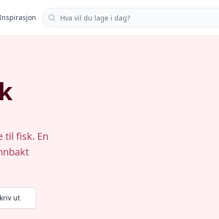
Søk i oppskrifter
Inspirasjon
sk
til fisk. En
innbakt
kriv ut