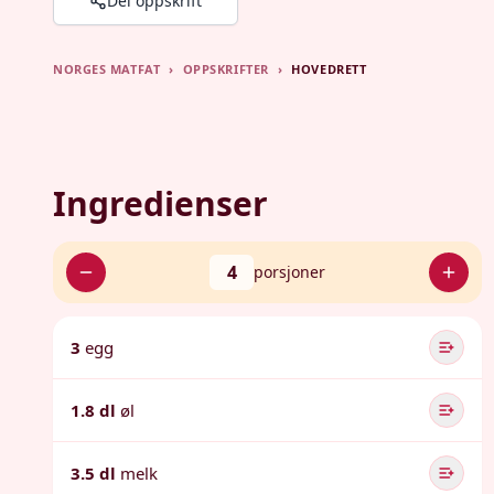
Del oppskrift
NORGES MATFAT
›
OPPSKRIFTER
›
HOVEDRETT
Ingredienser
4
porsjoner
3
egg
1.8 dl
øl
3.5 dl
melk