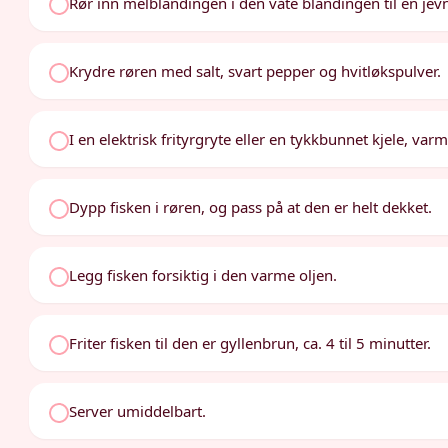
Rør inn melblandingen i den våte blandingen til en jevn
Krydre røren med salt, svart pepper og hvitløkspulver.
I en elektrisk frityrgryte eller en tykkbunnet kjele, varm
Dypp fisken i røren, og pass på at den er helt dekket.
Legg fisken forsiktig i den varme oljen.
Friter fisken til den er gyllenbrun, ca. 4 til 5 minutter.
Server umiddelbart.