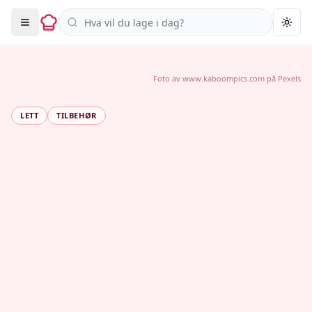
Søk i oppskrifter
Togg
Foto av
www.kaboompics.com
på
Pexels
LETT
TILBEHØR