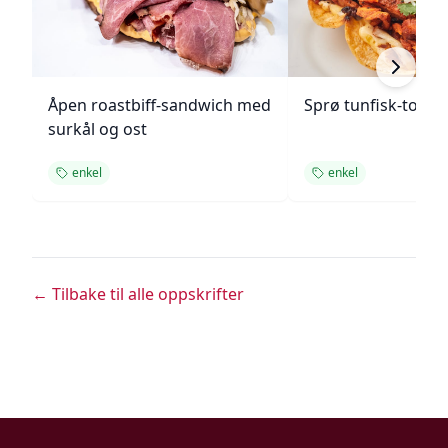
Åpen roastbiff-sandwich med
Sprø tunfisk-tosta
surkål og ost
enkel
enkel
← Tilbake til alle oppskrifter