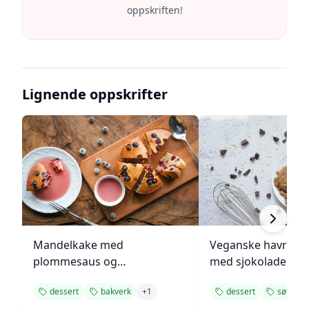
oppskriften!
Lignende oppskrifter
Mandelkake med
Veganske havregr
plommesaus og
med sjokolade
ingefærsmørkrem
dessert
bakverk
+
1
dessert
søt