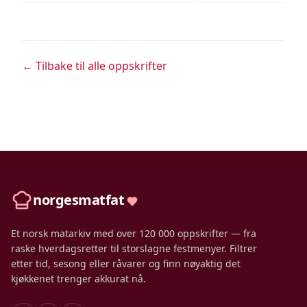
← Tilbake til alle oppskrifter
norgesmatfat
Et norsk matarkiv med over 120 000 oppskrifter — fra
raske hverdagsretter til storslagne festmenyer. Filtrer
etter tid, sesong eller råvarer og finn nøyaktig det
kjøkkenet trenger akkurat nå.