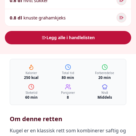
0.6 dl
hvitt sukker
0.8 dl
knuste grahamkjeks
Legg alle i handlelisten
Kalorier
Total tid
Forberedelse
250 kcal
80 min
20 min
Steketid
Porsjoner
Nivå
60 min
8
Middels
Om denne retten
Kugel er en klassisk rett som kombinerer saftig og