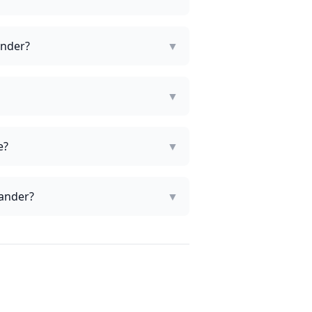
ander?
▼
▼
e?
▼
iander?
▼