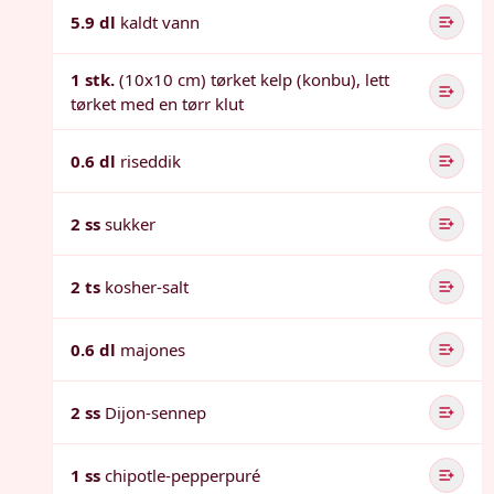
5.9 dl
kaldt vann
1 stk.
(10x10 cm) tørket kelp (konbu), lett
tørket med en tørr klut
0.6 dl
riseddik
2 ss
sukker
2 ts
kosher-salt
0.6 dl
majones
2 ss
Dijon-sennep
1 ss
chipotle-pepperpuré