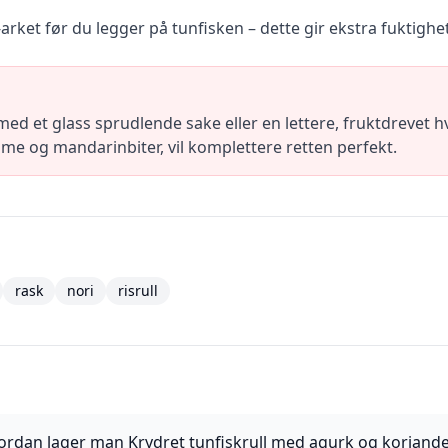
arket før du legger på tunfisken – dette gir ekstra fuktigh
med et glass sprudlende sake eller en lettere, fruktdrevet hv
 og mandarinbiter, vil komplettere retten perfekt.
rask
nori
risrull
ordan lager man Krydret tunfiskrull med agurk og koriand