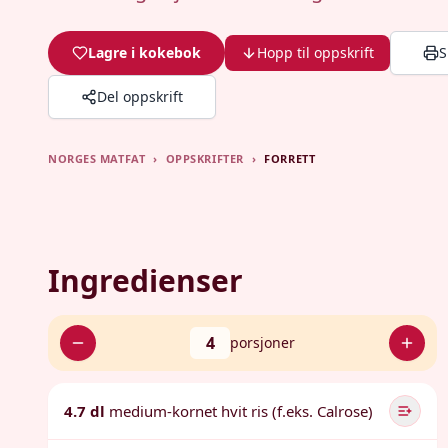
Lagre i kokebok
Hopp til oppskrift
S
Del oppskrift
NORGES MATFAT
›
OPPSKRIFTER
›
FORRETT
Ingredienser
4
porsjoner
4.7 dl
medium-kornet hvit ris (f.eks. Calrose)