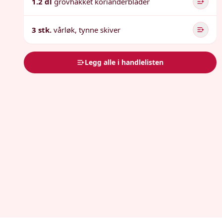
1.2 dl
grovhakket korianderblader
3 stk.
vårløk, tynne skiver
Legg alle i handlelisten