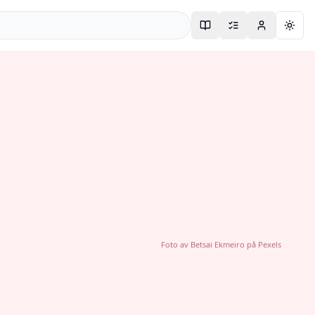
Togg
Foto av
Betsai Ekmeiro
på
Pexels