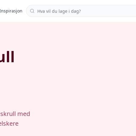
Søk i oppskrifter
Inspirasjon
ull
iskrull med
elskere