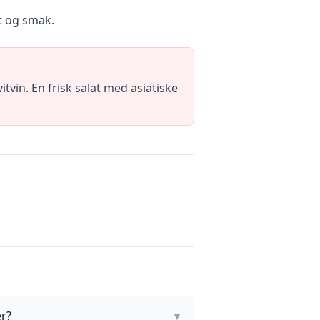
et og smak.
itvin. En frisk salat med asiatiske
er?
▼