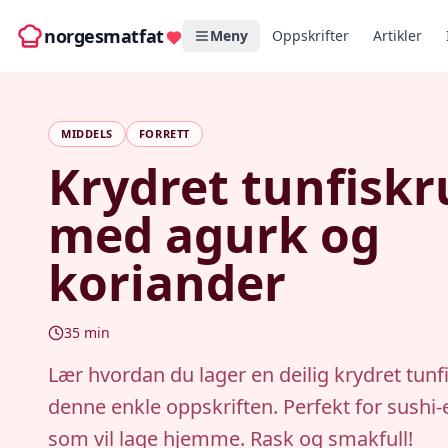
norgesmatfat
Meny
Oppskrifter
Artikler
MIDDELS
FORRETT
Krydret tunfiskr
med agurk og
koriander
35
min
Lær hvordan du lager en deilig krydret tunf
denne enkle oppskriften. Perfekt for sushi-
som vil lage hjemme. Rask og smakfull!