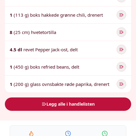
1
(113 g) boks hakkede grønne chili, drenert
8
(25 cm) hvetetortilla
4.5 dl
revet Pepper Jack-ost, delt
1
(450 g) boks refried beans, delt
1
(200 g) glass ovnsbakte røde paprika, drenert
Legg alle i handlelisten