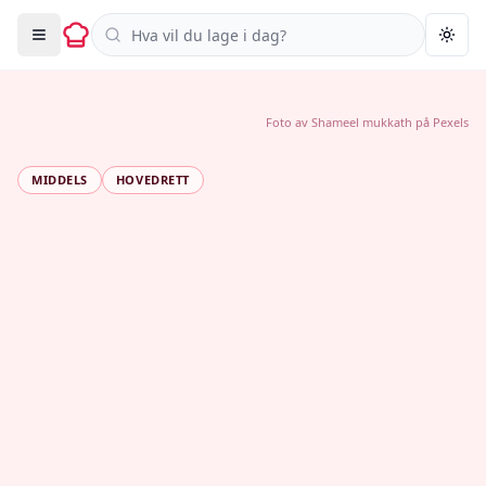
Søk i oppskrifter
Togg
Foto av
Shameel mukkath
på
Pexels
MIDDELS
HOVEDRETT