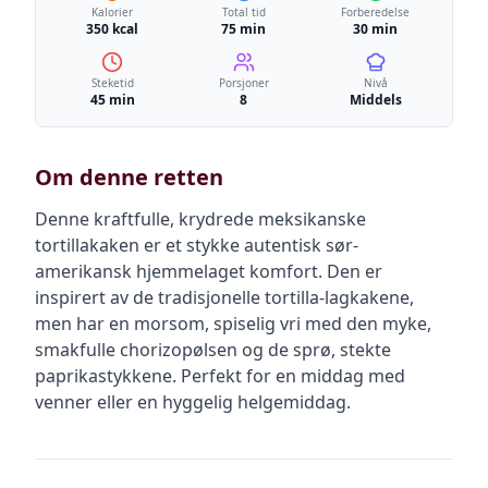
Kalorier
Total tid
Forberedelse
350 kcal
75 min
30 min
Steketid
Porsjoner
Nivå
45 min
8
Middels
Om denne retten
Denne kraftfulle, krydrede meksikanske
tortillakaken er et stykke autentisk sør-
amerikansk hjemmelaget komfort. Den er
inspirert av de tradisjonelle tortilla-lagkakene,
men har en morsom, spiselig vri med den myke,
smakfulle chorizopølsen og de sprø, stekte
paprikastykkene. Perfekt for en middag med
venner eller en hyggelig helgemiddag.