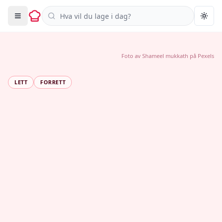
Søk i oppskrifter
Togg
Foto av
Shameel mukkath
på
Pexels
LETT
FORRETT