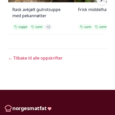
Rask avkjølt gulrotsuppe
Frisk middelhavs ki
med pekannøtter
suppe
sunn
+
2
sunn
sommer
← Tilbake til alle oppskrifter
norgesmatfat