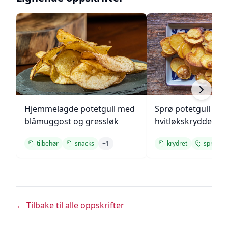
Hjemmelagde potetgull med
Sprø potetgull me
blåmuggost og gressløk
hvitløkskrydder
tilbehør
snacks
+
1
krydret
sprø
+
← Tilbake til alle oppskrifter