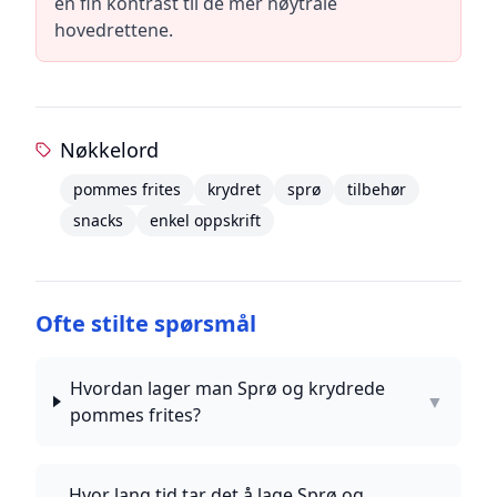
en fin kontrast til de mer nøytrale
hovedrettene.
Nøkkelord
pommes frites
krydret
sprø
tilbehør
snacks
enkel oppskrift
Ofte stilte spørsmål
Hvordan lager man Sprø og krydrede
▼
pommes frites?
Hvor lang tid tar det å lage Sprø og