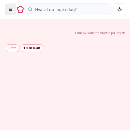
Søk i oppskrifter
Togg
Foto av
Willians Huerta
på
Pexels
LETT
TILBEHØR