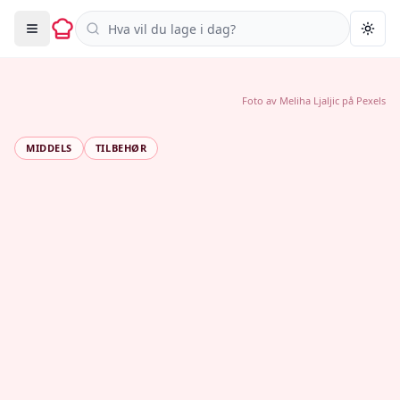
Søk i oppskrifter
Togg
Foto av
Meliha Ljaljic
på
Pexels
MIDDELS
TILBEHØR