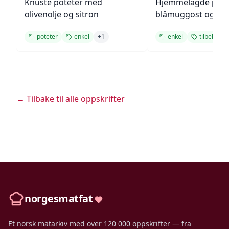
Knuste poteter med
Hjemmelagde pote
olivenolje og sitron
blåmuggost og gre
poteter
enkel
+
1
enkel
tilbehør
← Tilbake til alle oppskrifter
norgesmatfat
Et norsk matarkiv med over 120 000 oppskrifter — fra