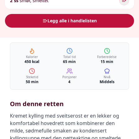
2 ss
smør, smeltet
Legg alle i handlelisten
Kalorier
Total tid
Forberedelse
450 kcal
65 min
15 min
Steketid
Porsjoner
Nivå
50 min
4
Middels
Om denne retten
Kremet kylling med sveitserost er en lekker og
komfortabel hovedrett som kombinerer den
milde, sødmefulle smaken av kondensert
kyllingsuppe med den nøtteaktige og smeltede