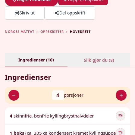
Skriv ut
Del oppskrift
NORGES MATFAT
›
OPPSKRIFTER
›
HOVEDRETT
Ingredienser (
10
)
Slik gjør du (
8
)
Ingredienser
4
porsjoner
4
skinnfrie, benfrie kyllingbrysthalvdeler
1 boks
(ca. 305 g) kondensert kremet kyllingsuppe