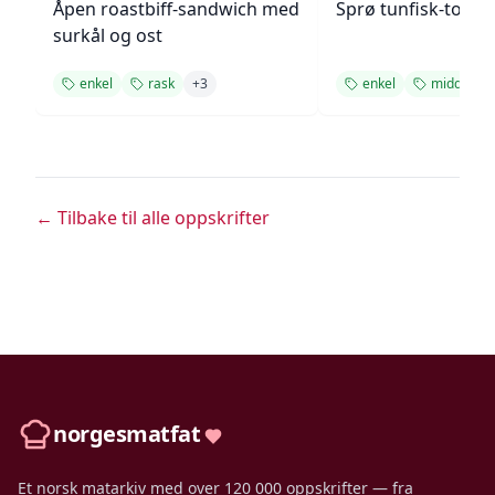
Åpen roastbiff-sandwich med
Sprø tunfisk-tosta
surkål og ost
enkel
rask
+
3
enkel
middag
← Tilbake til alle oppskrifter
norgesmatfat
Et norsk matarkiv med over 120 000 oppskrifter — fra