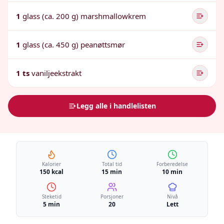
1
glass (ca. 200 g) marshmallowkrem
1
glass (ca. 450 g) peanøttsmør
1 ts
vaniljeekstrakt
Legg alle i handlelisten
Kalorier
Total tid
Forberedelse
150 kcal
15 min
10 min
Steketid
Porsjoner
Nivå
5 min
20
Lett