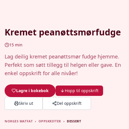
Kremet peanøttsmørfudge
15
min
Lag deilig kremet peanøttsmør fudge hjemme.
Perfekt som søtt tillegg til helgen eller gave. En
enkel oppskrift for alle nivåer!
Lagre i kokebok
Hopp til oppskrift
Skriv ut
Del oppskrift
NORGES MATFAT
›
OPPSKRIFTER
›
DESSERT