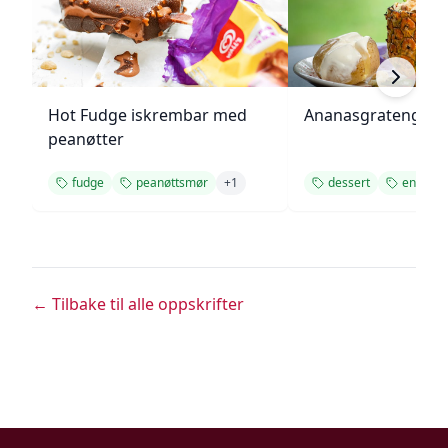
Hot Fudge iskrembar med
Ananasgrateng
peanøtter
fudge
peanøttsmør
+
1
dessert
enkel op
← Tilbake til alle oppskrifter