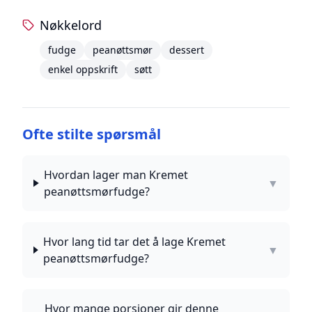
Nøkkelord
fudge
peanøttsmør
dessert
enkel oppskrift
søtt
Ofte stilte spørsmål
Hvordan lager man Kremet
▼
peanøttsmørfudge?
Hvor lang tid tar det å lage Kremet
▼
peanøttsmørfudge?
Hvor mange porsjoner gir denne