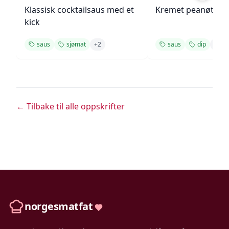
Klassisk cocktailsaus med et
Kremet peanøttsa
kick
saus
sjømat
+
2
saus
dip
+
1
← Tilbake til alle oppskrifter
norgesmatfat