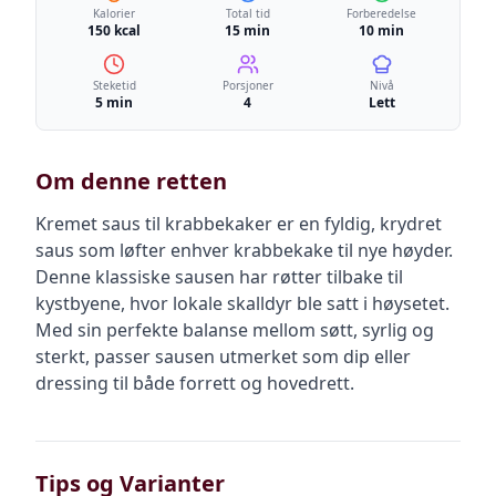
Kalorier
Total tid
Forberedelse
150 kcal
15 min
10 min
Steketid
Porsjoner
Nivå
5 min
4
Lett
Om denne retten
Kremet saus til krabbekaker er en fyldig, krydret
saus som løfter enhver krabbekake til nye høyder.
Denne klassiske sausen har røtter tilbake til
kystbyene, hvor lokale skalldyr ble satt i høysetet.
Med sin perfekte balanse mellom søtt, syrlig og
sterkt, passer sausen utmerket som dip eller
dressing til både forrett og hovedrett.
Tips og Varianter