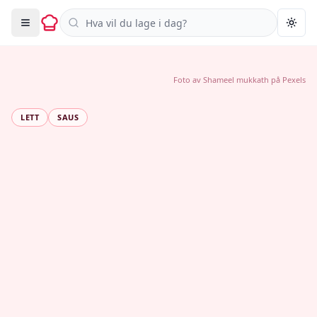
Søk i oppskrifter
Togg
Foto av
Shameel mukkath
på
Pexels
LETT
SAUS