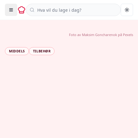
Søk i oppskrifter
Togg
Foto av
Maksim Goncharenok
på
Pexels
MIDDELS
TILBEHØR