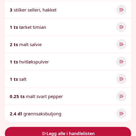
3
stilker selleri, hakket
1 ts
tørket timian
2 ts
malt salvie
1 ts
hvitløkspulver
1 ts
salt
0.25 ts
malt svart pepper
2.4 dl
grønnsaksbuljong
Legg alle i handlelisten