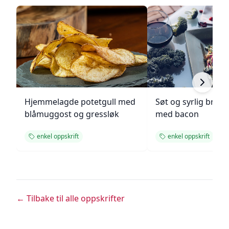
Hjemmelagde potetgull med
Søt og syrlig brokk
blåmuggost og gressløk
med bacon
enkel oppskrift
enkel oppskrift
← Tilbake til alle oppskrifter