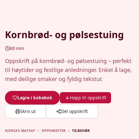
Kornbrød- og pølsestuing
60
min
Oppskrift på kornbrød- og pølsestuing – perfekt
til høytider og festlige anledninger. Enkel å lage,
med deilige smaker og fyldig tekstur.
Lagre i kokebok
Hopp til oppskrift
Skriv ut
Del oppskrift
NORGES MATFAT
›
OPPSKRIFTER
›
TILBEHØR