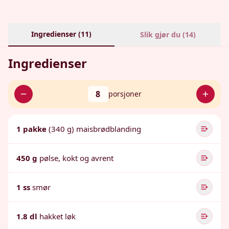
Ingredienser (
11
)
Slik gjør du (
14
)
Ingredienser
8
porsjoner
1 pakke
(340 g) maisbrødblanding
450 g
pølse, kokt og avrent
1 ss
smør
1.8 dl
hakket løk