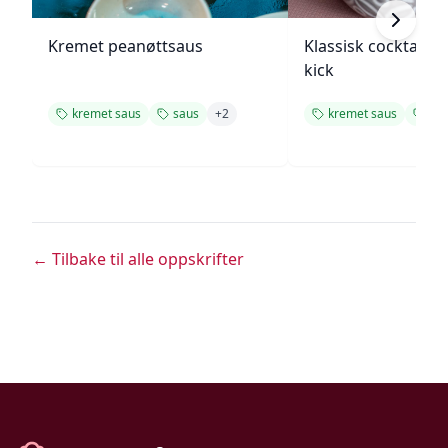
Kremet peanøttsaus
Klassisk cocktails
kick
kremet saus
saus
+
2
kremet saus
sa
← Tilbake til alle oppskrifter