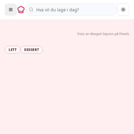
Søk i oppskrifter
Togg
Foto av
Abegail Sayson
på
Pexels
LETT
DESSERT