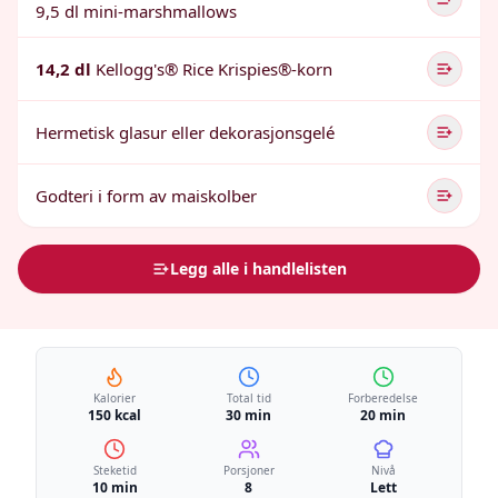
9,5 dl mini-marshmallows
14,2 dl
Kellogg's® Rice Krispies®-korn
Hermetisk glasur eller dekorasjonsgelé
Godteri i form av maiskolber
Legg alle i handlelisten
Kalorier
Total tid
Forberedelse
150 kcal
30 min
20 min
Steketid
Porsjoner
Nivå
10 min
8
Lett