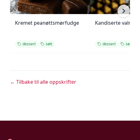
Kremet peanøttsmørfudge
Kandiserte valnøtt
dessert
søtt
dessert
søtt
← Tilbake til alle oppskrifter