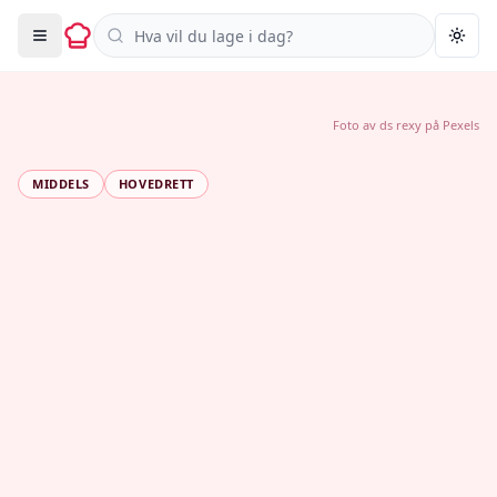
Søk i oppskrifter
Togg
Foto av
ds rexy
på
Pexels
MIDDELS
HOVEDRETT