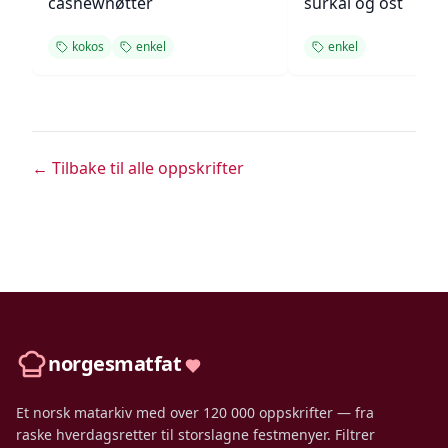
cashewnøtter
surkål og ost
kokos
enkel
enkel
← Tilbake til alle oppskrifter
norgesmatfat
Et norsk matarkiv med over 120 000 oppskrifter — fra
raske hverdagsretter til storslagne festmenyer. Filtrer