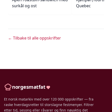
surkål og ost
Quebec
← Tilbake til alle oppskrifter
norgesmatfat
Et norsk matarkiv med over 120 000 oppskrifter — fra
raske hverdagsretter til storslagne festmenyer. Filtrer
etter tid, sesong eller råvarer og finn nøyaktig det