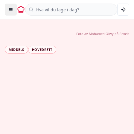
Søk i oppskrifter
Togg
Foto av
Mohamed Olwy
på
Pexels
MIDDELS
HOVEDRETT