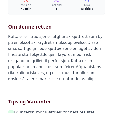
Steketid
Porsjoner
Nivå
40 min
4
Middels
Om denne retten
Kofta er en tradisjonell afghansk kjøttrett som byr
på en eksotisk, krydret smaksopplevelse. Disse
små, saftige grillede kjøttpølsene er laget av den
fineste storfekjøttdeigen, krydret med frisk
oregano og grillet til perfeksjon. Kofta er en
populær husmannskost som feirer Afghanistans
rike kulinariske arv, og er et must for alle som
ønsker å ta en smaksreise utenfor det vanlige.
Tips og Varianter
Bruk fersk, mør kjøttdeig for best resultat.
1