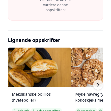
vurdere denne
oppskriften!
Lignende oppskrifter
Meksikanske bolillos
Myke havregryn- o
(hveteboller)
kokoskjeks med sj
bakverk
enkle oppskrifter
smørkjeks
kjeks