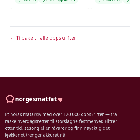
← Tilbake til alle oppskrifter
norgesmatfat
Et norsk matarkiv med over 120 000 oppskrifter — fra
raske hverdagsretter til storslagne festmenyer. Filtrer
etter tid, sesong eller råvarer og finn nøyaktig det
kjøkkenet trenger akkurat nå.