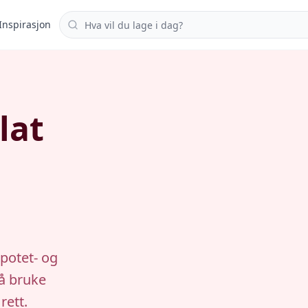
Søk i oppskrifter
Inspirasjon
lat
potet- og
 å bruke
rett.