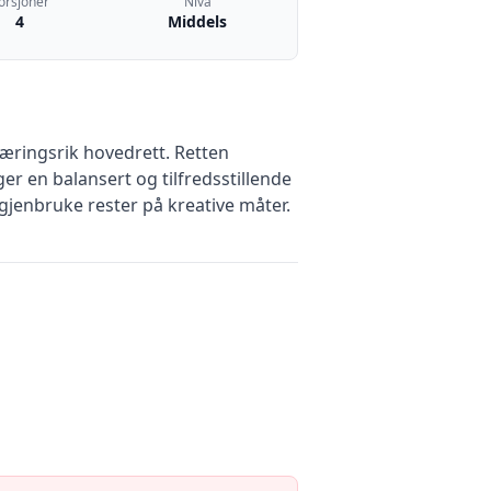
orsjoner
Nivå
4
Middels
næringsrik hovedrett. Retten
r en balansert og tilfredsstillende
gjenbruke rester på kreative måter.