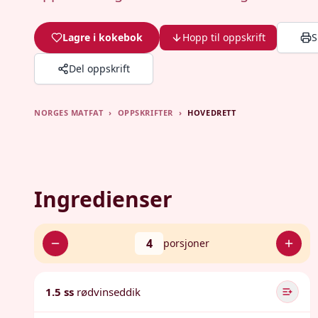
Lagre i kokebok
Hopp til oppskrift
S
Del oppskrift
NORGES MATFAT
›
OPPSKRIFTER
›
HOVEDRETT
Ingredienser
4
porsjoner
1.5 ss
rødvinseddik