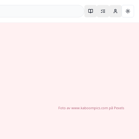
Togg
Foto av
www.kaboompics.com
på
Pexels