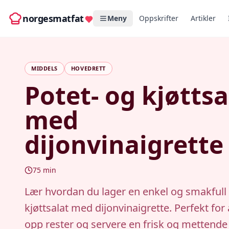
norgesmatfat
Meny
Oppskrifter
Artikler
MIDDELS
HOVEDRETT
Potet- og kjøttsa
med
dijonvinaigrette
75
min
Lær hvordan du lager en enkel og smakfull 
kjøttsalat med dijonvinaigrette. Perfekt for
opp rester og servere en frisk og mettende 