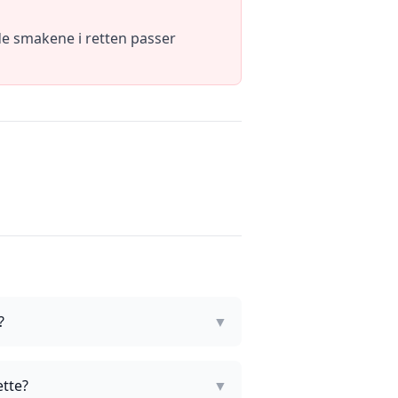
de smakene i retten passer
?
▼
ette?
▼