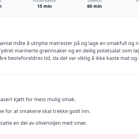
d
Forberedelse
Steketid
P
n
15 min
60 min
genial måte å utnytte matrester på og lage en smakfull og 
dret marinerte grønnsaker og en deilig potetsalat som lage
e besteforeldres tid, da det var viktig å ikke kaste mat og 
rasert kjøtt for mest mulig smak.
me for at smakene skal trekke godt inn.
statte en del av olivenoljen med smør.