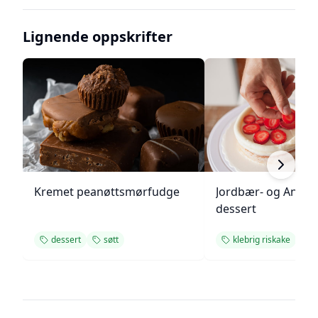
Lignende oppskrifter
Kremet peanøttsmørfudge
Jordbær- og Angel
dessert
dessert
søtt
klebrig riskake
d