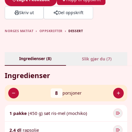
Skriv ut
Del oppskrift
NORGES MATFAT
›
OPPSKRIFTER
›
DESSERT
Ingredienser (
8
)
Slik gjør du (
7
)
Ingredienser
8
porsjoner
1 pakke
(450 g) søt ris-mel (mochiko)
2.4 dl
rapsolje