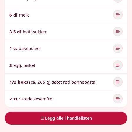
6 dl
melk
3.5 dl
hvitt sukker
1 ts
bakepulver
3
egg, pisket
1/2 boks
(ca. 265 g) søtet rød bønnepasta
2 ss
ristede sesamfrø
Legg alle i handlelisten