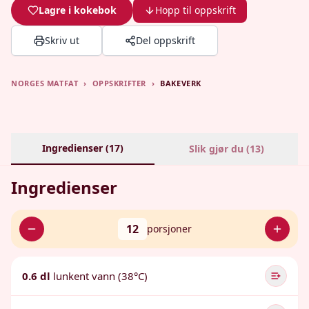
Lagre i kokebok
Hopp til oppskrift
Skriv ut
Del oppskrift
NORGES MATFAT
›
OPPSKRIFTER
›
BAKEVERK
Ingredienser (
17
)
Slik gjør du (
13
)
Ingredienser
12
porsjoner
0.6 dl
lunkent vann (38°C)