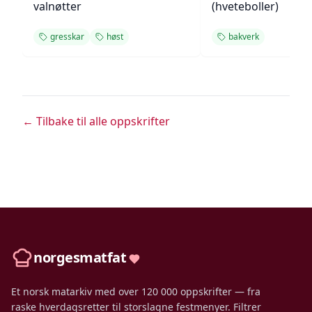
valnøtter
(hveteboller)
gresskar
høst
bakverk
← Tilbake til alle oppskrifter
norgesmatfat
Et norsk matarkiv med over 120 000 oppskrifter — fra
raske hverdagsretter til storslagne festmenyer. Filtrer