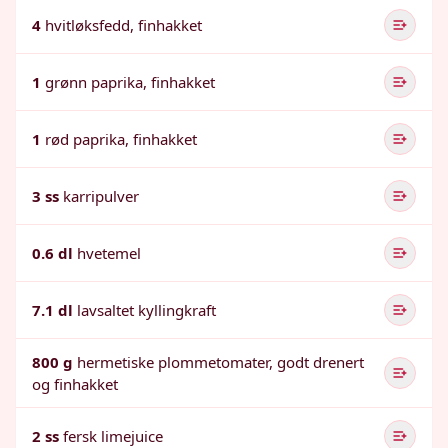
4
hvitløksfedd, finhakket
1
grønn paprika, finhakket
1
rød paprika, finhakket
3 ss
karripulver
0.6 dl
hvetemel
7.1 dl
lavsaltet kyllingkraft
800 g
hermetiske plommetomater, godt drenert
og finhakket
2 ss
fersk limejuice